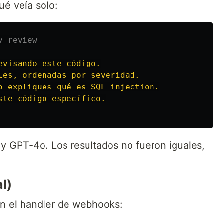
ué veía solo:
evisando este código.

les, ordenadas por severidad.

o expliques qué es SQL injection.

 y GPT-4o. Los resultados no fueron iguales,
l)
n el handler de webhooks: