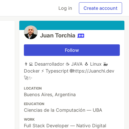
Log in
Create account
Juan Torchia
Follow
👨‍💻 Desarrollador ☕ JAVA 🐧 Linux 🐳
Docker ⚡ Typescript 🌐https://Juanchi.dev
🚀✨
LOCATION
Buenos Aires, Argentina
EDUCATION
Ciencias de la Computación — UBA
WORK
Full Stack Developer — Nativo Digital