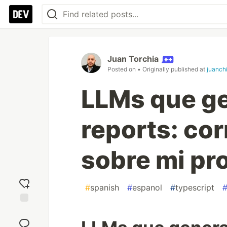
Juan Torchia
Posted on
• Originally published at
juanch
LLMs que ge
reports: co
sobre mi pr
#
spanish
#
espanol
#
typescript
Add
reaction