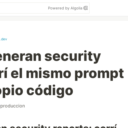
Powered by Algolia
i.dev
neran security
rrí el mismo prompt
opio código
#
produccion