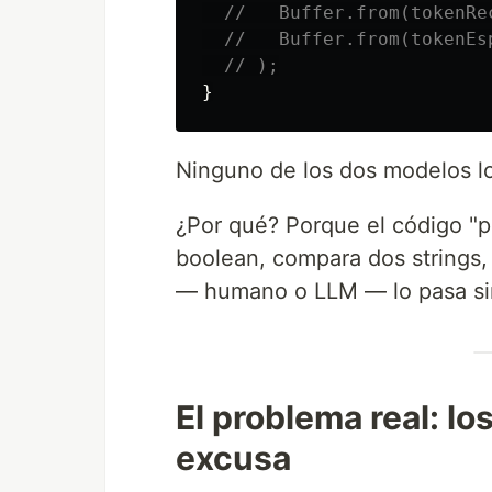
//   Buffer.from(tokenRe
//   Buffer.from(tokenEs
// );
}
Ninguno de los dos modelos l
¿Por qué? Porque el código "p
boolean, compara dos strings,
— humano o LLM — lo pasa sin
El problema real: lo
excusa