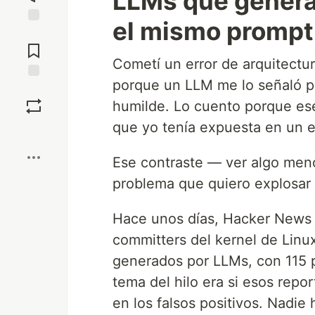
LLMs que generan
el mismo prompt 
Jump to
Comments
Cometí un error de arquitectur
porque un LLM me lo señaló p
Save
humilde. Lo cuento porque ese
que yo tenía expuesta en un 
Boost
Ese contraste — ver algo men
problema que quiero explosar
Hace unos días, Hacker News 
committers del kernel de Linu
generados por LLMs, con 115 
tema del hilo era si esos repo
en los falsos positivos. Nadie 