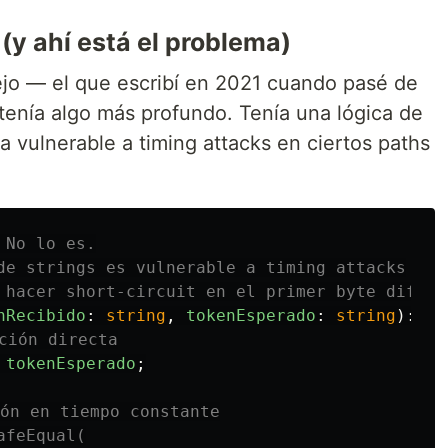
(y ahí está el problema)
ejo — el que escribí en 2021 cuando pasé de
 tenía algo más profundo. Tenía una lógica de
 vulnerable a timing attacks en ciertos paths
 No lo es.
de strings es vulnerable a timing attacks
 hacer short-circuit en el primer byte difere
nRecibido
:
string
,
tokenEsperado
:
string
):
bo
ción directa
tokenEsperado
;
ón en tiempo constante
afeEqual(