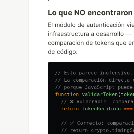
Lo que NO encontraron 
El módulo de autenticación vi
infraestructura a desarrollo —
comparación de tokens que era
de código:
// Esto parece inofensivo.
// La comparación directa 
// porque JavaScript puede
function
validarToken
(
toke
// ❌ Vulnerable: compara
return
tokenRecibido
===
// ✅ Correcto: comparaci
// return crypto.timingS