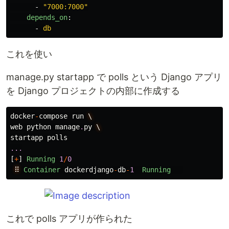
-
"
7000:7000"
depends_on
:
-
db
これを使い
manage.py startapp で polls という Django アプリ
を Django プロジェクトの内部に作成する
docker
-
compose
run
\
web
python
manage
.
py
\
startapp
polls
...
[
+
]
Running
1
/
0
⠿
Container
dockerdjango
-
db
-
1
Running
これで polls アプリが作られた