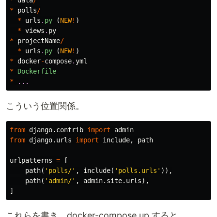
*
data
/
*
polls
/
*
urls
.
py
(
NEW
!
)
*
views
.
py
*
projectName
/
*
urls
.
py
(
NEW
!
)
*
docker
-
compose
.
yml
*
Dockerfile
*
...
こういう位置関係。
from
django.contrib
import
admin
from
django.urls
import
include
,
path
urlpatterns
=
[
path
(
'polls/'
,
include
(
'polls.urls'
)),
path
(
'admin/'
,
admin
.
site
.
urls
),
]
これらを書き、docker-compose up すると