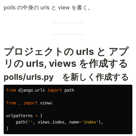
polls の中身の urls と view を書く。
プロジェクトの urls と アプ
リの urls, views を作成する
polls/urls.py を新しく作成する
from
django.urls
import
path
from
.
import
views
urlpatterns
=
[
path
(
''
,
views
.
index
,
name
=
'index'
),
]