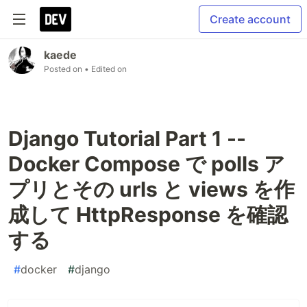
Create account
kaede
Posted on
• Edited on
Django Tutorial Part 1 --
Docker Compose で polls ア
プリとその urls と views を作
成して HttpResponse を確認
する
#
docker
#
django