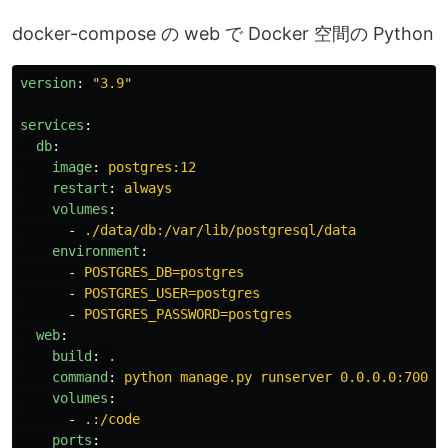
docker-compose の web で Docker 空間の Python
version
:
"
3.9"
services
:
db
:
image
:
postgres:12
restart
:
always
volumes
:
-
./data/db:/var/lib/postgresql/data
environment
:
-
POSTGRES_DB=postgres
-
POSTGRES_USER=postgres
-
POSTGRES_PASSWORD=postgres
web
:
build
:
.
command
:
python manage.py runserver 0.0.0.0:7000
volumes
:
-
.:/code
ports
: