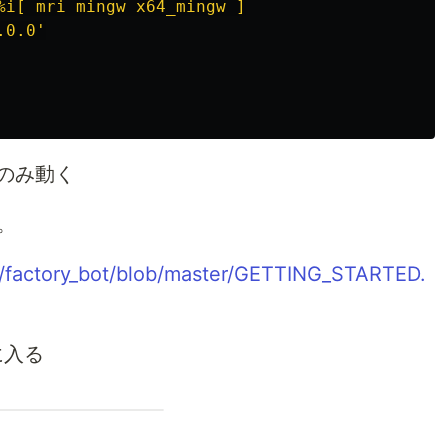
%i[ mri mingw x64_mingw ]
.0.0'
 でのみ動く
記。
t/factory_bot/blob/master/GETTING_STARTED.
トに入る