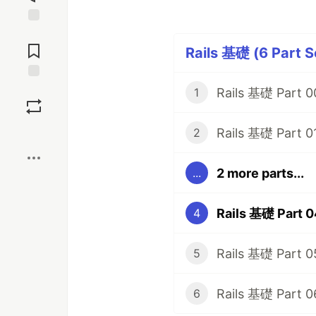
Jump to
Comments
Rails 基礎 (6 Part S
Save
Rails 基礎 Part 
1
Boost
2
2 more parts...
...
4
Rails 基礎 Par
5
6