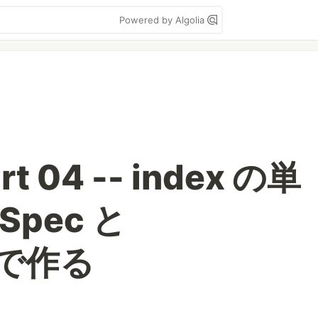
Powered by Algolia
rt 04 -- index の単
pec と
t で作る