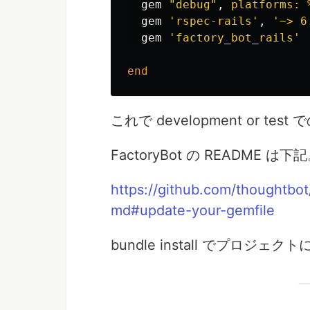
gem
"debug"
,
platforms: 
gem
'rspec-rails'
,
'~> 6
gem
'factory_bot_rails'
end
これで development or test
FactoryBot の README は下
https://github.com/thoughtbo
md#update-your-gemfile
bundle install でプロジェク