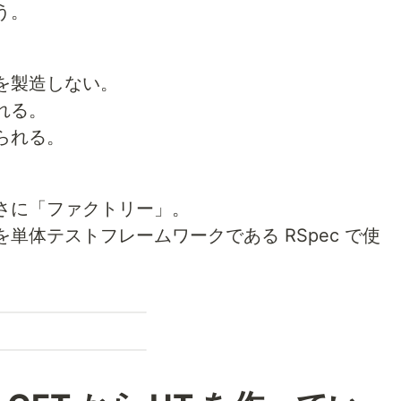
う。
。
を製造しない。
れる。
られる。
さに「ファクトリー」。
単体テストフレームワークである RSpec で使