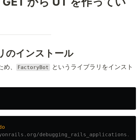
 GET から UT を作ってい
ブラリのインストール
ため、
というライブラリをインスト
FactoryBot
do
yonrails.org/debugging_rails_applications.htm