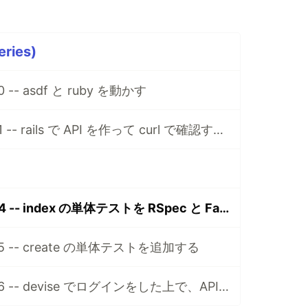
eries)
00 -- asdf と ruby を動かす
Rails 基礎 Part 01 -- rails で API を作って curl で確認する。
Rails 基礎 Part 04 -- index の単体テストを RSpec と FactoryBot で作る
t 05 -- create の単体テストを追加する
Rails 基礎 Part 06 -- devise でログインをした上で、API UT を叩く