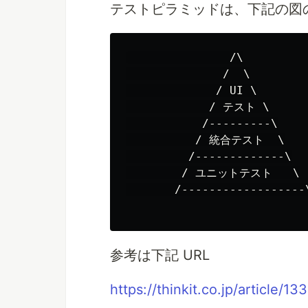
テストピラミッドは、下記の図
               /\

              /  \

             / UI \

            / テスト \

           /---------\

          / 統合テスト  \

         /-------------\

        / ユニットテスト   \

       /------------------\
参考は下記 URL
https://thinkit.co.jp/article/13