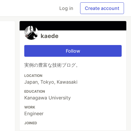
Log in
Create account
kaede
Follow
実例の豊富な技術ブログ。
LOCATION
Japan, Tokyo, Kawasaki
EDUCATION
Kanagawa University
WORK
Engineer
JOINED