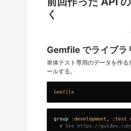
前回作った API の
く
Gemfile でライ
単体テスト専用のデータを作る
ールする。
Gemfile
group
:development
,
:test
# See https://guides.rub