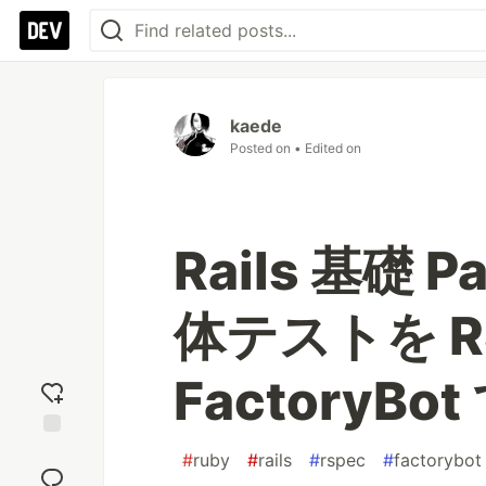
kaede
Posted on
• Edited on
Rails 基礎 Pa
体テストを RS
FactoryBo
Add
#
ruby
#
rails
#
rspec
#
factorybot
reaction