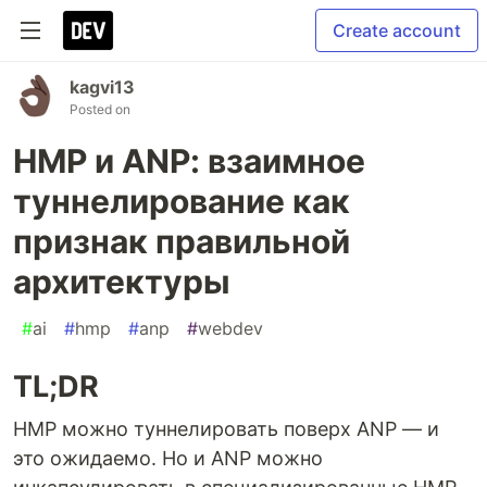
Create account
kagvi13
Posted on
HMP и ANP: взаимное
туннелирование как
признак правильной
архитектуры
#
ai
#
hmp
#
anp
#
webdev
TL;DR
HMP можно туннелировать поверх ANP — и
это ожидаемо. Но и ANP можно