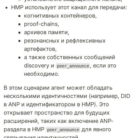
HMP использует этот канал для передачи:
когнитивных контейнеров,
proof-chains,
архивов памяти,
резонансных и рефлексивных
артефактов,
а также собственных сообщений
discovery и
, если это
peer_announce
необходимо.
В этом сценарии агент может обладать
несколькими идентичностями (например, DID
в ANP и идентификатором в HMP). Это
открывает пространство для будущих
расширений, таких как включение ANP-
раздела в HMP
для явного
peer_announce
связывания идентичностей.