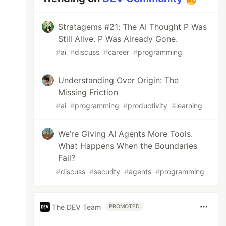
Stratagems #21: The AI Thought P Was
Still Alive. P Was Already Gone.
#
ai
#
discuss
#
career
#
programming
Understanding Over Origin: The
Missing Friction
#
ai
#
programming
#
productivity
#
learning
We’re Giving AI Agents More Tools.
What Happens When the Boundaries
Fail?
#
discuss
#
security
#
agents
#
programming
The DEV Team
PROMOTED