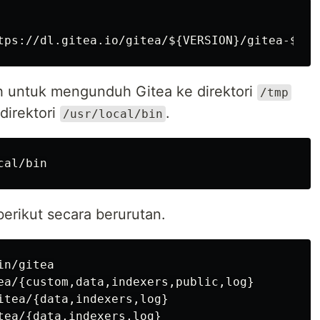
ah untuk mengunduh Gitea ke direktori
/tmp
direktori
.
/usr/local/bin
berikut secara berurutan.
n/gitea

ea/{custom,data,indexers,public,log}

itea/{data,indexers,log}

tea/{data,indexers,log}
