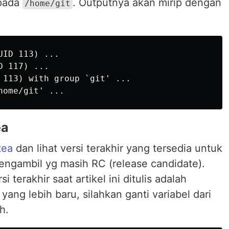
 pada
. Outputnya akan mirip dengan
/home/git
ID 113) ...

 117) ...

 113) with group `git' ...

ea
tea
dan lihat versi terakhir yang tersedia untuk
engambil yg masih RC (release candidate).
si terakhir saat artikel ini ditulis adalah
 yang lebih baru, silahkan ganti variabel dari
h.