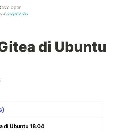
Developer
ed at
blog.erol.dev
 Gitea di Ubuntu
u
s)
ea di Ubuntu 18.04