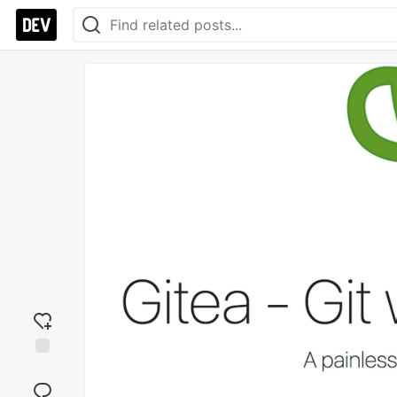
Add
reaction