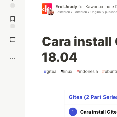
Erol Joudy
for
Kawanua Indie 
Posted on
• Edited on
• Originally publish
Jump to
Comments
Save
Cara install
Boost
18.04
#
gitea
#
linux
#
indonesia
#
ubunt
Gitea (2 Part Serie
Cara install Git
1