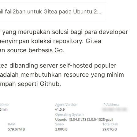
Cara membuat jail fail2ban untuk Gitea pada Ubuntu 20.04
r yang merupakan solusi bagi para developer
menyimpan koleksi repository. Gitea
n source berbasis Go.
tea dibanding server self-hosted populer
a, adalah membutuhkan resource yang minim
impah seperti Github.