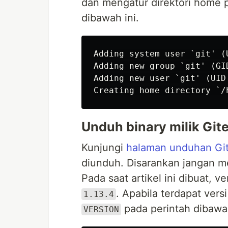
dan mengatur direktori home
dibawah ini.
Adding system user `git' (U
Adding new group `git' (GID
Adding new user `git' (UID
Unduh binary milik Git
Kunjungi
halaman unduhan Gi
diunduh. Disarankan jangan m
Pada saat artikel ini dibuat, ver
. Apabila terdapat versi
1.13.4
pada perintah dibawa
VERSION