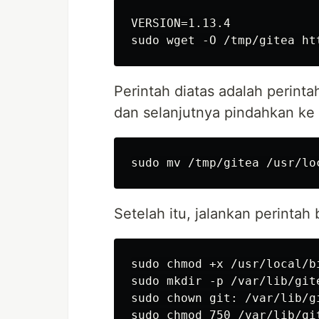
VERSION=1.13.4

Perintah diatas adalah perint
dan selanjutnya pindahkan ke 
Setelah itu, jalankan perintah 
sudo chmod +x /usr/local/bi
sudo mkdir -p /var/lib/git
sudo chown git: /var/lib/g
sudo chmod 750 /var/lib/gi