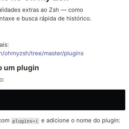
lidades extras ao Zsh — como
ntaxe e busca rápida de histórico.
ais:
h/ohmyzsh/tree/master/plugins
o um plugin
o:
 com
e adicione o nome do plugin:
plugins=(