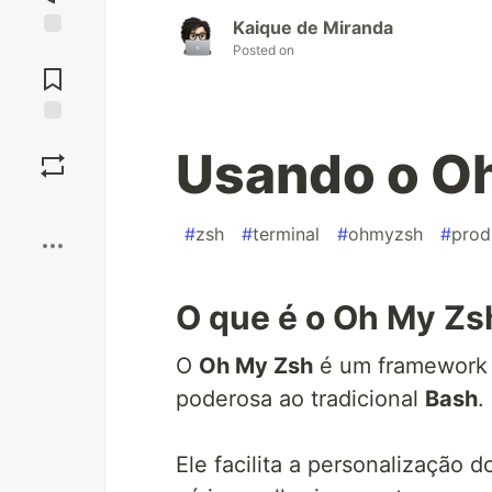
Kaique de Miranda
Posted on
Jump to
Comments
Save
Usando o O
Boost
#
zsh
#
terminal
#
ohmyzsh
#
prod
O que é o Oh My Zs
O
Oh My Zsh
é um framework 
poderosa ao tradicional
Bash
.
Ele facilita a personalização 