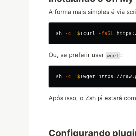
A forma mais simples é via scrip
sh 
-c
"
$(
curl 
-fsSL
 https:
Ou, se preferir usar
:
wget
sh 
-c
"
$(
wget https://raw.
Após isso, o Zsh já estará co
Configurando plugi