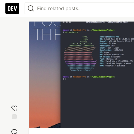
Add
reaction