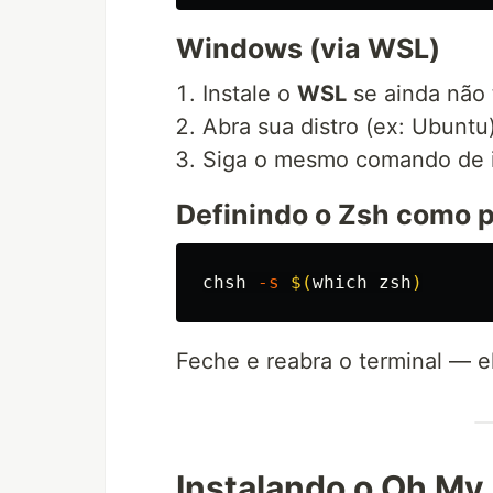
Windows (via WSL)
Instale o
WSL
se ainda não 
Abra sua distro (ex: Ubuntu)
Siga o mesmo comando de i
Definindo o Zsh como 
chsh 
-s
$(
which zsh
)
Feche e reabra o terminal — e
Instalando o Oh My