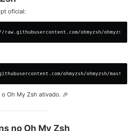
t oficial:
//raw.githubusercontent.com/ohmyzsh/ohmyzsh/m
githubusercontent.com/ohmyzsh/ohmyzsh/master/
m o Oh My Zsh ativado. 🎉
ns no Oh My Zsh