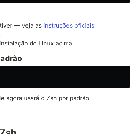
tiver — veja as
instruções oficiais
.
.
nstalação do Linux acima.
padrão
le agora usará o Zsh por padrão.
 Zsh