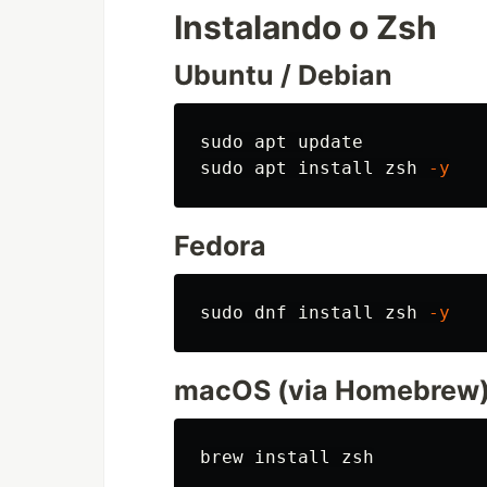
Instalando o Zsh
Ubuntu / Debian
sudo 
sudo 
apt 
install 
zsh 
-y
Fedora
sudo 
dnf 
install 
zsh 
-y
macOS (via Homebrew
brew 
install 