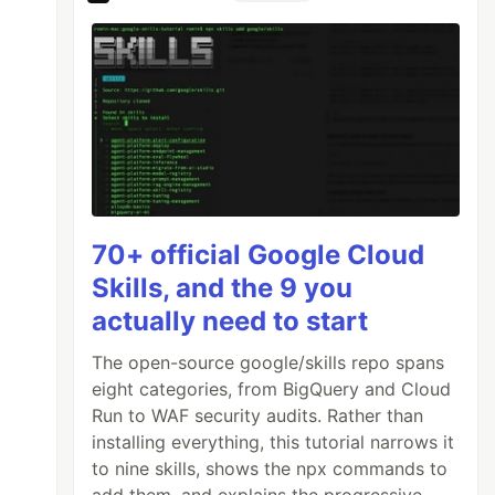
70+ official Google Cloud
Skills, and the 9 you
actually need to start
The open-source google/skills repo spans
eight categories, from BigQuery and Cloud
Run to WAF security audits. Rather than
installing everything, this tutorial narrows it
to nine skills, shows the npx commands to
add them, and explains the progressive