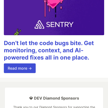
Don’t let the code bugs bite. Get
monitoring, context, and AI-
powered fixes all in one place.
Read more →
💎 DEV Diamond Sponsors
Thank you to our Diamond Sponsors for supporting the