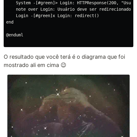
    System -[#green]> Login: HTTPResponse(200, "Usuári
    note over Login: Usuário deve ser redirecionado pa
    Login -[#green]x Login: redirect()

end

@enduml

O resultado que você terá é o diagrama que foi
mostrado ali em cima 😉