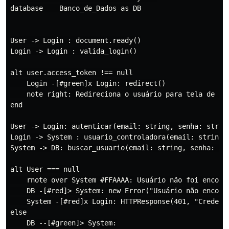
database    Banco_de_Dados as DB

User -> Login : document.ready()

Login -> Login : valida_login()

alt user.access_token !== null

    Login -[#green]x Login: redirect()

    note right: Redireciona o usuário para tela de log
end

User -> Login: autenticar(email: string, senha: string
Login -> System : usuario_controladora(email: string, 
System -> DB: buscar_usuario(email: string, senha: str
alt User === null

    rnote over System #FFAAAA: Usuário não foi encont
    DB -[#red]> System: new Error("Usuário não encontr
    System -[#red]x Login: HTTPResponse(401, "Credenci
else

    DB --[#green]> System:
