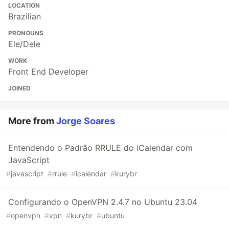
LOCATION
Brazilian
PRONOUNS
Ele/Dele
WORK
Front End Developer
JOINED
More from
Jorge Soares
Entendendo o Padrão RRULE do iCalendar com
JavaScript
#
javascript
#
rrule
#
icalendar
#
kurybr
Configurando o OpenVPN 2.4.7 no Ubuntu 23.04
#
openvpn
#
vpn
#
kurybr
#
ubuntu