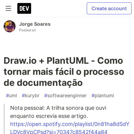
Create account
Jorge Soares
Posted on
Draw.io + PlantUML - Como
tornar mais fácil o processo
de documentação
#
uml
#
kurybr
#
softwareenginner
#
plantuml
Nota pessoal: A trilha sonora que ouvi
enquanto escrevia esse artigo.
https://open.spotify.com/playlist/0n81ha8dSdY
LDVc8VpCPsd?si=70347c8542f44a84