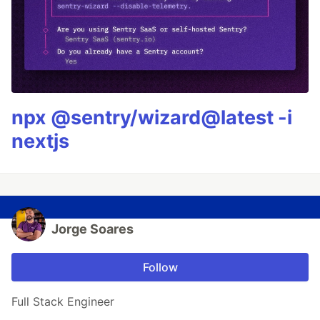
npx @sentry/wizard@latest -i
nextjs
Jorge Soares
Follow
Full Stack Engineer