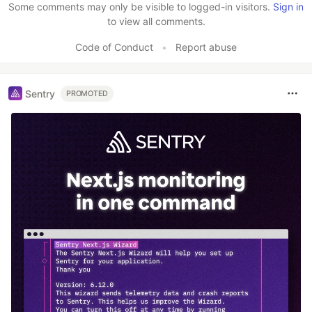
Some comments may only be visible to logged-in visitors.
Sign in
to view all comments.
Code of Conduct
•
Report abuse
Sentry
PROMOTED