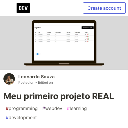
Create account
Leonardo Souza
Posted on
• Edited on
Meu primeiro projeto REAL
#
programming
#
webdev
#
learning
#
development