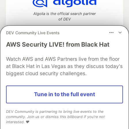
Algolia is the official search partner
of DEV
DEV Community Live Events
AWS Security LIVE! from Black Hat
DEV Community
— A space to discuss and keep up software
development and manage your software career
Watch AWS and AWS Partners live from the floor
Home
DEV Challenges
DEV++
Videos
DEV Education Tracks
DEV Help
Advertise on DEV
at Black Hat in Las Vegas as they discuss today's
Organization Accounts
DEV Showcase
About
Contact
biggest cloud security challenges.
Free Postgres Database
DEV Shop
MLH
Code of Conduct
Privacy Policy
Terms of Use
Built on
Forem
— the
open source
software that powers
DEV
Tune in to the full event
and other inclusive communities.
Made with love and
Ruby on Rails
. DEV Community
©
2016 -
2026.
DEV Community is partnering to bring live events to the
community. Join us or dismiss this billboard if you're not
interested. ❤️