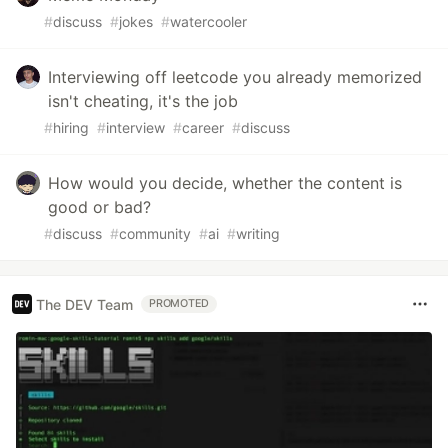
#
discuss
#
jokes
#
watercooler
Interviewing off leetcode you already memorized
isn't cheating, it's the job
#
hiring
#
interview
#
career
#
discuss
How would you decide, whether the content is
good or bad?
#
discuss
#
community
#
ai
#
writing
The DEV Team
PROMOTED