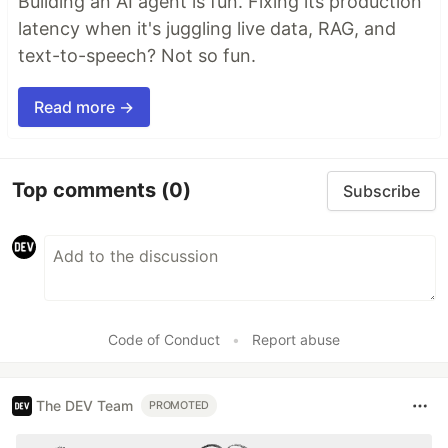
Building an AI agent is fun. Fixing its production
latency when it's juggling live data, RAG, and
text-to-speech? Not so fun.
Read more →
Top comments
(0)
Subscribe
Code of Conduct
•
Report abuse
The DEV Team
PROMOTED