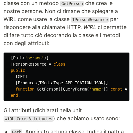
classe con un metodo
che crea le
GetPerson
nostre persone. Non ci rimane che spiegare a
WiRL come usare la classe
per
TPersonResource
rispondere alla chiamate HTTP.
WiRL
ci permette
di fare tutto ciò decorando la classe e i metodi
con degli attributi:
[
Path
(
'person'
)]
TPersonResource
=
class
public
[
GET
]
[
Produces
(
TMediaType
.
APPLICATION_JSON
)]
function
GetPerson
([
QueryParam
(
'name'
)]
const
ANa
end
;
Gli attributi (dichiarati nella unit
) che abbiamo usato sono:
WiRL.Core.Attributes
: Applicato ad una classe. Indica il path a
Path