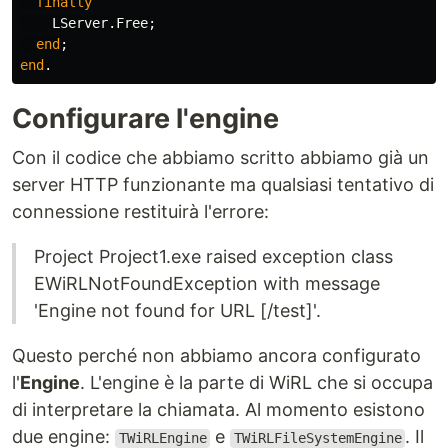
finally
LServer
.
Free
;
end
;
end
.
Configurare l'engine
Con il codice che abbiamo scritto abbiamo già un
server HTTP funzionante ma qualsiasi tentativo di
connessione restituirà l'errore:
Project Project1.exe raised exception class
EWiRLNotFoundException with message
'Engine not found for URL [/test]'.
Questo perché non abbiamo ancora configurato
l'
Engine
. L'engine è la parte di WiRL che si occupa
di interpretare la chiamata. Al momento esistono
due engine:
e
. Il
TWiRLEngine
TWiRLFileSystemEngine