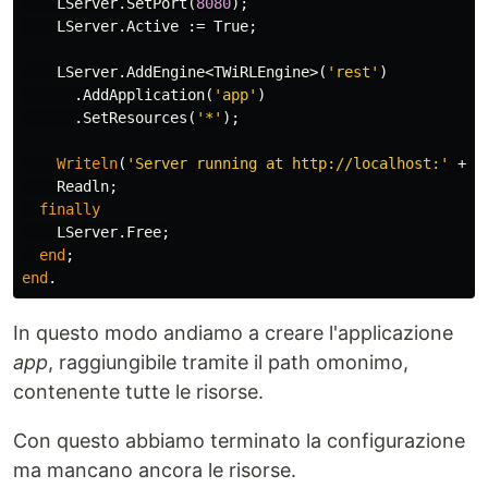
LServer
.
SetPort
(
8080
);
LServer
.
Active
:=
True
;
LServer
.
AddEngine
<
TWiRLEngine
>(
'rest'
)
.
AddApplication
(
'app'
)
.
SetResources
(
'*'
);
Writeln
(
'Server running at http://localhost:'
+
L
Readln
;
finally
LServer
.
Free
;
end
;
end
.
In questo modo andiamo a creare l'applicazione
app
, raggiungibile tramite il path omonimo,
contenente tutte le risorse.
Con questo abbiamo terminato la configurazione
ma mancano ancora le risorse.