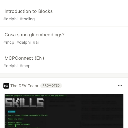
Introduction to Blocks
#
delphi
#
tooling
Cosa sono gli embeddings?
#
mcp
#
delphi
#
ai
MCPConnect (EN)
#
delphi
#
mcp
The DEV Team
PROMOTED