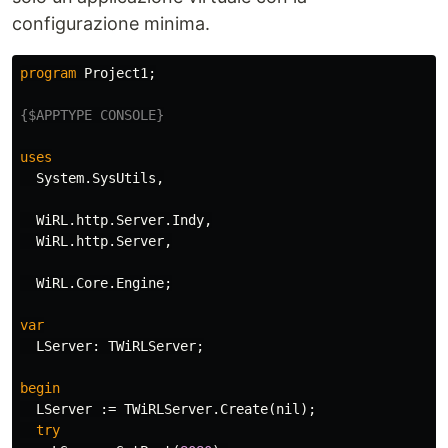
configurazione minima.
program
Project1
;
{$APPTYPE CONSOLE}
uses
System
.
SysUtils
,
WiRL
.
http
.
Server
.
Indy
,
WiRL
.
http
.
Server
,
WiRL
.
Core
.
Engine
;
var
LServer
:
TWiRLServer
;
begin
LServer
:=
TWiRLServer
.
Create
(
nil
);
try