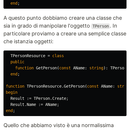
end
;
A questo punto dobbiamo creare una classe che
sia in grado di manipolare l'oggetto
. In
TPerson
particolare proviamo a creare una semplice classe
che istanzia oggetti:
TPersonResource
=
class
public
function
GetPerson
(
const
AName
:
string
):
TPerson
;
end
;
function
TPersonResource
.
GetPerson
(
const
AName
:
strin
begin
Result
:=
TPerson
.
Create
;
Result
.
Name
:=
AName
;
end
;
Quello che abbiamo visto è una normalissima