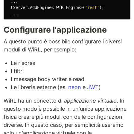
...
LServer
.
AddEngine
<
TWiRLEngine
>(
'rest'
);
...
Configurare l'applicazione
A questo punto è possibile configurare i diversi
moduli di WiRL, per esempio:
Le risorse
I filtri
I message body writer e read
Le librerie esterne (es.
neon
e
JWT
)
WiRL ha un concetto di
applicazione virtuale
. In
questo modo è possibile in un'unica applicazione
fisica creare più moduli con delle configurazioni
diverse. In questo caso, per semplicità useremo
solo un'applicazione virtuale con la