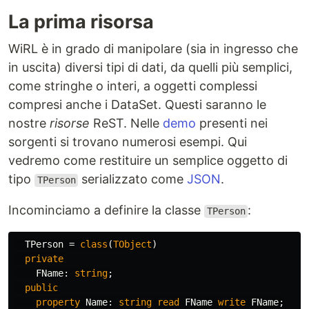
La prima risorsa
WiRL è in grado di manipolare (sia in ingresso che
in uscita) diversi tipi di dati, da quelli più semplici,
come stringhe o interi, a oggetti complessi
compresi anche i DataSet. Questi saranno le
nostre
risorse
ReST. Nelle
demo
presenti nei
sorgenti si trovano numerosi esempi. Qui
vedremo come restituire un semplice oggetto di
tipo
serializzato come
JSON
.
TPerson
Incominciamo a definire la classe
:
TPerson
TPerson
=
class
(
TObject
)
private
FName
:
string
;
public
property
Name
:
string
read
FName
write
FName
;