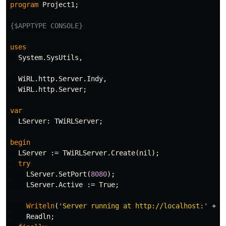
program
Project1
;
{$APPTYPE CONSOLE}
uses
System
.
SysUtils
,
WiRL
.
http
.
Server
.
Indy
,
WiRL
.
http
.
Server
;
var
LServer
:
TWiRLServer
;
begin
LServer
:=
TWiRLServer
.
Create
(
nil
);
try
LServer
.
SetPort
(
8080
);
LServer
.
Active
:=
True
;
Writeln
(
'Server running at http://localhost:'
+
L
Readln
;