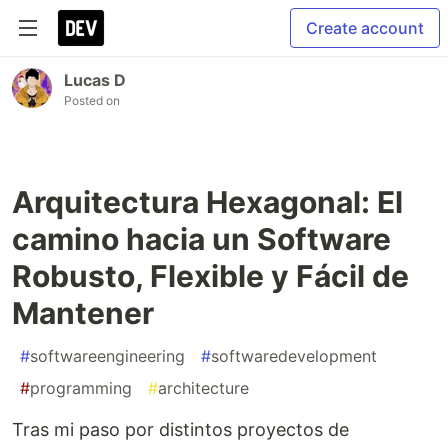
Create account
Lucas D
Posted on
Arquitectura Hexagonal: El
camino hacia un Software
Robusto, Flexible y Fácil de
Mantener
#
softwareengineering
#
softwaredevelopment
#
programming
#
architecture
Tras mi paso por distintos proyectos de