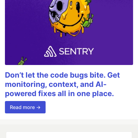
Don’t let the code bugs bite. Get
monitoring, context, and AI-
powered fixes all in one place.
Read more →