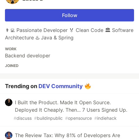
Follow
👨‍💻 Passionate Developer 🏅 Clean Code 🏛️ Software
Architecture ♨️ Java & Spring
WORK
Backend developer
JOINED
Trending on
DEV Community
I Built the Product. Made It Open Source.
Deployed It Cheaply. Then... 7 Users Signed Up.
#
discuss
#
buildinpublic
#
opensource
#
indiehack
The Review Tax: Why 81% of Developers Are