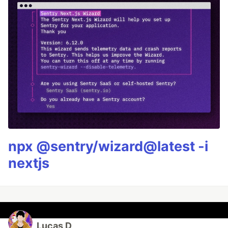
npx @sentry/wizard@latest -i
nextjs
Lucas D