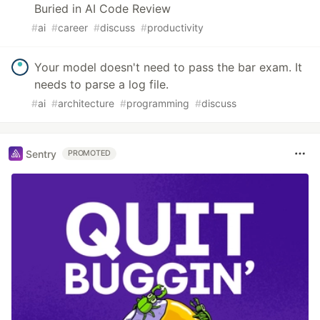
Buried in AI Code Review
#
ai
#
career
#
discuss
#
productivity
Your model doesn't need to pass the bar exam. It
needs to parse a log file.
#
ai
#
architecture
#
programming
#
discuss
Sentry
PROMOTED