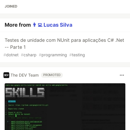
JOINED
More from
👨‍💻 Lucas Silva
Testes de unidade com NUnit para aplicações C# .Net
-- Parte 1
#
dotnet
#
csharp
#
programming
#
testing
The DEV Team
PROMOTED