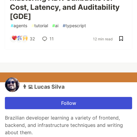
Cost, Latency, and Auditability
[GDE]
#
agents
#
tutorial
#
ai
#
typescript
32
11
12 min read
👨‍💻 Lucas Silva
Follow
Brazilian developer learning a variety of frontend,
backend, and infrastructure techniques and writing
about them.