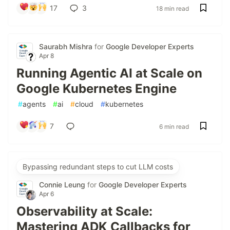
17
3
18 min read
Saurabh Mishra
for
Google Developer Experts
Apr 8
Running Agentic AI at Scale on
Google Kubernetes Engine
#
agents
#
ai
#
cloud
#
kubernetes
7
6 min read
Bypassing redundant steps to cut LLM costs
Connie Leung
for
Google Developer Experts
Apr 6
Observability at Scale:
Mastering ADK Callbacks for