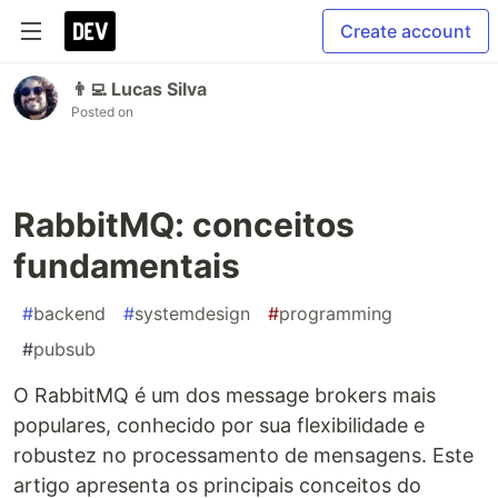
Create account
👨‍💻 Lucas Silva
Posted on
RabbitMQ: conceitos
fundamentais
#
backend
#
systemdesign
#
programming
#
pubsub
O RabbitMQ é um dos message brokers mais
populares, conhecido por sua flexibilidade e
robustez no processamento de mensagens. Este
artigo apresenta os principais conceitos do