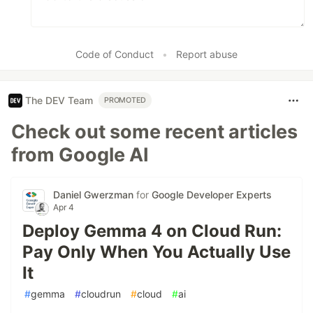
Code of Conduct
•
Report abuse
The DEV Team
PROMOTED
Check out some recent articles
from Google AI
Daniel Gwerzman
for
Google Developer Experts
Apr 4
Deploy Gemma 4 on Cloud Run:
Pay Only When You Actually Use
It
#
gemma
#
cloudrun
#
cloud
#
ai