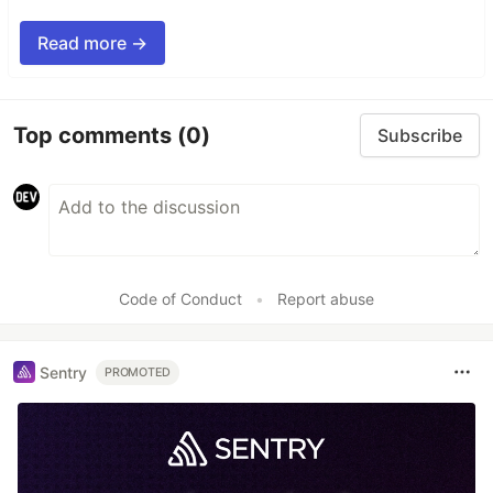
Read more →
Top comments
(0)
Subscribe
Code of Conduct
•
Report abuse
Sentry
PROMOTED