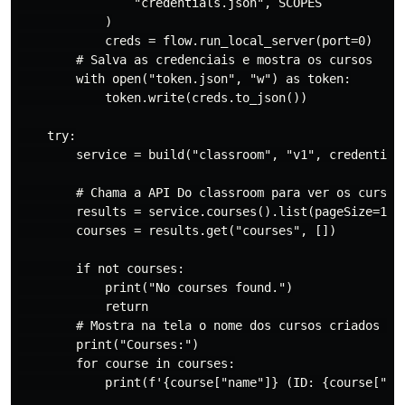
                "credentials.json", SCOPES

            )

            creds = flow.run_local_server(port=0)

        # Salva as credenciais e mostra os cursos

        with open("token.json", "w") as token:

            token.write(creds.to_json())

    try:

        service = build("classroom", "v1", credentials
        # Chama a API Do classroom para ver os cursos 
        results = service.courses().list(pageSize=1000
        courses = results.get("courses", [])

        if not courses:

            print("No courses found.")

            return

        # Mostra na tela o nome dos cursos criados e s
        print("Courses:")

        for course in courses:

            print(f'{course["name"]} (ID: {course["id"