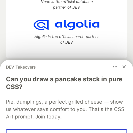
Neon is the official database
partner of DEV
Algolia is the official search partner
of DEV
DEV Takeovers
DEV Community
— A space to discuss and keep up software
development and manage your software career
Can you draw a pancake stack in pure
Home
DEV Challenges
DEV++
Videos
CSS?
DEV Education Tracks
DEV Help
Advertise on DEV
Organization Accounts
DEV Showcase
About
Contact
Pie, dumplings, a perfect grilled cheese — show
Free Postgres Database
DEV Shop
MLH
Code of Conduct
Privacy Policy
Terms of Use
us whatever says comfort to you. That's the CSS
Built on
Forem
— the
open source
software that powers
DEV
Art prompt. Join today.
and other inclusive communities.
Made with love and
Ruby on Rails
. DEV Community
©
2016 -
2026.