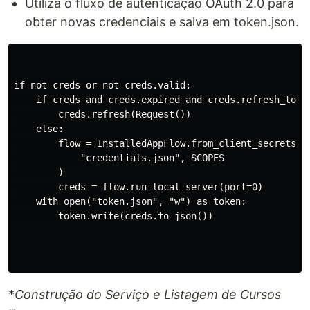
Utiliza o fluxo de autenticação OAuth 2.0 para
obter novas credenciais e salva em token.json.
if not creds or not creds.valid:

    if creds and creds.expired and creds.refresh_token
        creds.refresh(Request())

    else:

        flow = InstalledAppFlow.from_client_secrets_fi
            "credentials.json", SCOPES

        )

        creds = flow.run_local_server(port=0)

    with open("token.json", "w") as token:

        token.write(creds.to_json())

*
Construção do Serviço e Listagem de Cursos