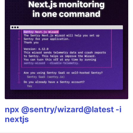
npx @sentry/wizard@latest -i
nextjs