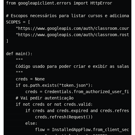
from googleapiclient.errors import HttpError

# Escopos necessários para listar cursos e adicionar a
SCOPES = [

    "https://www.googleapis.com/auth/classroom.courses
    "https://www.googleapis.com/auth/classroom.rosters
]

def main():

    """

    Código usado para poder criar e exibir as salas do
    """

    creds = None

    if os.path.exists("token.json"):

        creds = Credentials.from_authorized_user_file(
    # Vai pedir autenticação 

    if not creds or not creds.valid:

        if creds and creds.expired and creds.refresh_t
            creds.refresh(Request())

        else:

            flow = InstalledAppFlow.from_client_secret