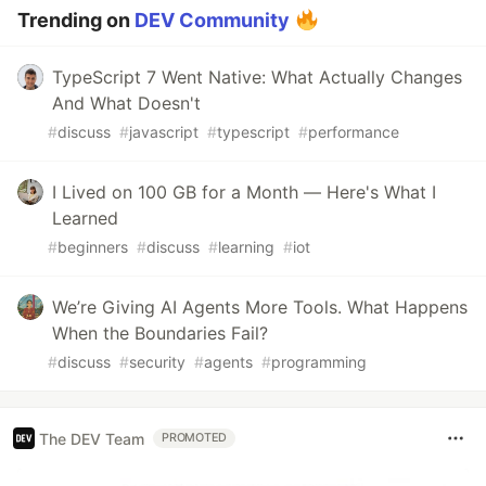
Trending on
DEV Community
TypeScript 7 Went Native: What Actually Changes
And What Doesn't
#
discuss
#
javascript
#
typescript
#
performance
I Lived on 100 GB for a Month — Here's What I
Learned
#
beginners
#
discuss
#
learning
#
iot
We’re Giving AI Agents More Tools. What Happens
When the Boundaries Fail?
#
discuss
#
security
#
agents
#
programming
The DEV Team
PROMOTED