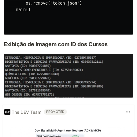
        os.remove("token.json")

    main()

Exibição de Imagem com ID dos Cursos
The DEV Team
PROMOTED