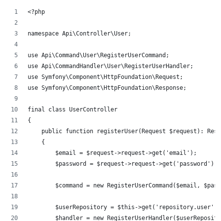
<?php
namespace Api\Controller\User;
use Api\Command\User\RegisterUserCommand;
use Api\CommandHandler\User\RegisterUserHandler;
use Symfony\Component\HttpFoundation\Request;
use Symfony\Component\HttpFoundation\Response;
final class UserController
{
    public function registerUser(Request $request): Resp
    {
        $email = $request->request->get('email');
        $password = $request->request->get('password');
        $command = new RegisterUserCommand($email, $pass
        $userRepository = $this->get('repository.user');
        $handler = new RegisterUserHandler($userReposito