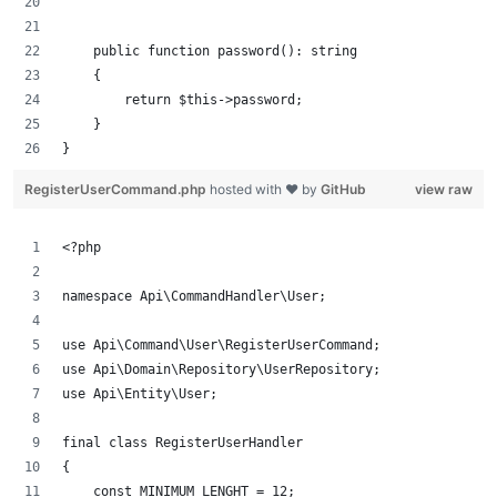
    public function password(): string
    {
        return $this->password;   
    }
}
RegisterUserCommand.php
hosted with ❤ by
GitHub
view raw
<?php
namespace Api\CommandHandler\User;
use Api\Command\User\RegisterUserCommand;
use Api\Domain\Repository\UserRepository;
use Api\Entity\User;
final class RegisterUserHandler
{
    const MINIMUM_LENGHT = 12;