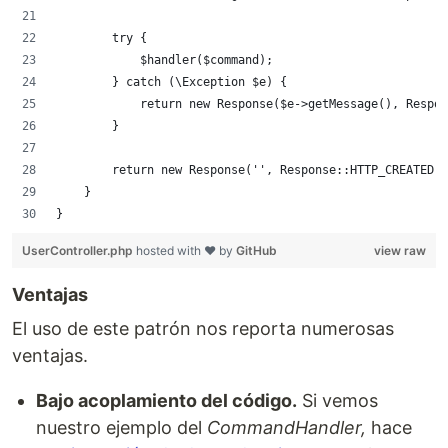
        try {
            $handler($command);
        } catch (\Exception $e) {
            return new Response($e->getMessage(), Respon
        }
        return new Response('', Response::HTTP_CREATED);
    }
}
UserController.php
hosted with ❤ by
GitHub
view raw
Ventajas
El uso de este patrón nos reporta numerosas
ventajas.
Bajo acoplamiento del código.
Si vemos
nuestro ejemplo del
CommandHandler,
hace