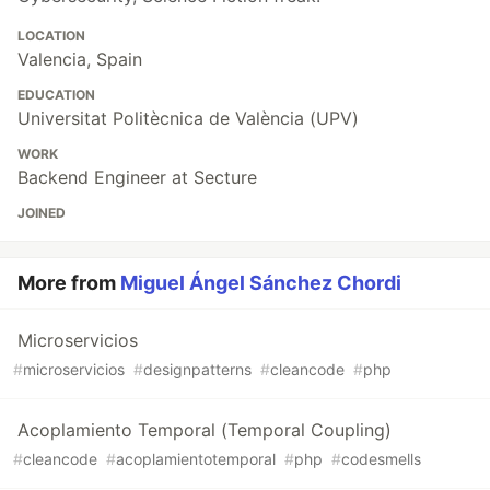
LOCATION
Valencia, Spain
EDUCATION
Universitat Politècnica de València (UPV)
WORK
Backend Engineer at Secture
JOINED
More from
Miguel Ángel Sánchez Chordi
Microservicios
#
microservicios
#
designpatterns
#
cleancode
#
php
Acoplamiento Temporal (Temporal Coupling)
#
cleancode
#
acoplamientotemporal
#
php
#
codesmells