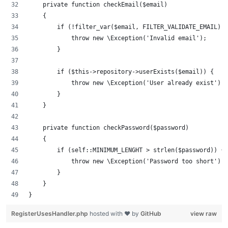
    private function checkEmail($email)
    {
        if (!filter_var($email, FILTER_VALIDATE_EMAIL)) 
            throw new \Exception('Invalid email');
        }
        if ($this->repository->userExists($email)) {
            throw new \Exception('User already exist');
        }
    }
    private function checkPassword($password)
    {
        if (self::MINIMUM_LENGHT > strlen($password)) {
            throw new \Exception('Password too short');
        }
    }
}
RegisterUsesHandler.php
hosted with ❤ by
GitHub
view raw