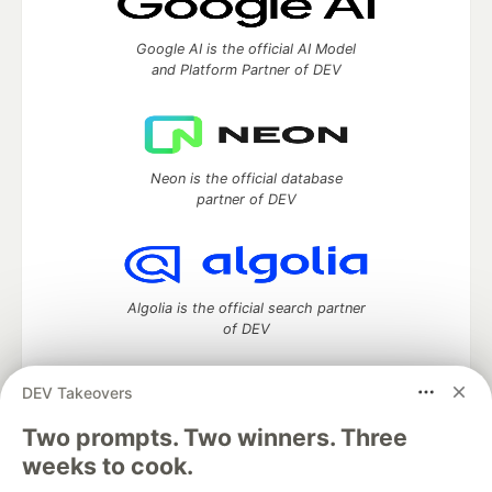
Google AI is the official AI Model
and Platform Partner of DEV
Neon is the official database
partner of DEV
Algolia is the official search partner
of DEV
DEV Takeovers
Two prompts. Two winners. Three
DEV Community
— A space to discuss and keep up software
development and manage your software career
weeks to cook.
Home
DEV Challenges
DEV++
Videos