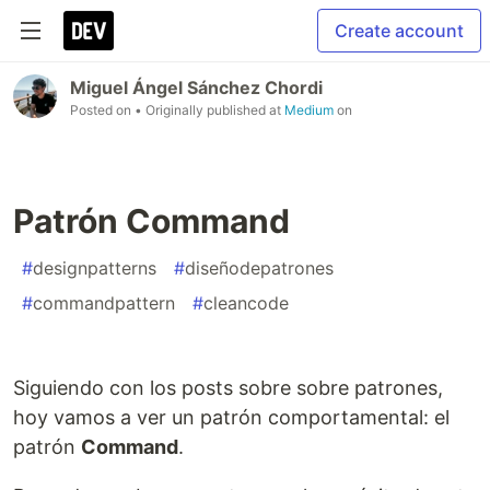
Create account
Miguel Ángel Sánchez Chordi
Posted on
• Originally published at
Medium
on
Patrón Command
#
designpatterns
#
diseñodepatrones
#
commandpattern
#
cleancode
Siguiendo con los posts sobre sobre patrones,
hoy vamos a ver un patrón comportamental: el
patrón
Command
.