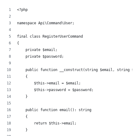
<?php
namespace Api\Command\User;
final class RegisterUserCommand
{
    private $email;
    private $password;
    public function __construct(string $email, string $p
    {
        $this->email = $email;
        $this->password = $password;
    }
    public function email(): string
    {
        return $this->email;   
    }