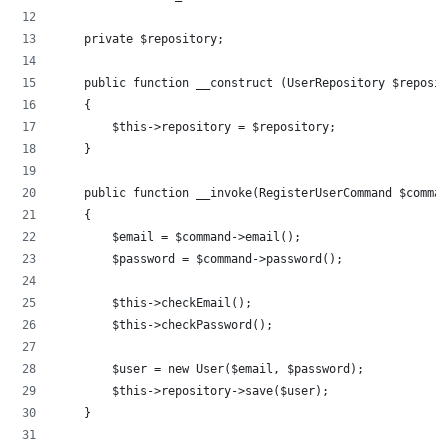
    private $repository;
    public function __construct (UserRepository $reposit
    {
        $this->repository = $repository;   
    }
    public function __invoke(RegisterUserCommand $comman
    {
        $email = $command->email();
        $password = $command->password();
        $this->checkEmail();
        $this->checkPassword();
        $user = new User($email, $password);
        $this->repository->save($user);
    }