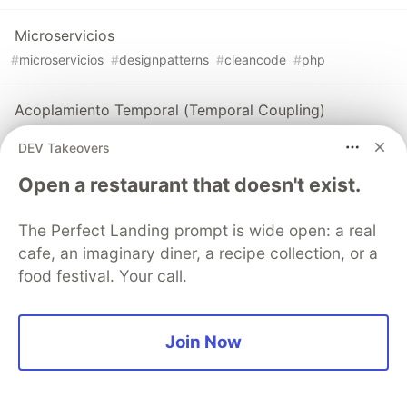
Microservicios
#
microservicios
#
designpatterns
#
cleancode
#
php
Acoplamiento Temporal (Temporal Coupling)
#
cleancode
#
acoplamientotemporal
#
php
#
codesmells
DEV Takeovers
Open a restaurant that doesn't exist.
Una interfaz para controlarlos a todos: Patrón adapter
#
designpatterns
#
ddd
#
diseñodepatrones
#
portsandadapters
The Perfect Landing prompt is wide open: a real
cafe, an imaginary diner, a recipe collection, or a
food festival. Your call.
Sentry
PROMOTED
Join Now