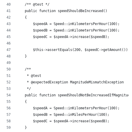
    /** @test */
    public function speedShouldBeIncreased()
    {
        $speedA = Speed::inKilometersPerHour(100);
        $speedB = Speed::inKilometersPerHour(100);
        $speedC = $speedA->increase($speedB);
        $this->assertEquals(200, $speedC->getAmount());
    }
    /** 
     * @test 
     * @expectedException MagnitudeMismatchException
     */
    public function speedShouldNotBeIncreasedIfMagnitude
    {
        $speedA = Speed::inKilometersPerHour(100);
        $speedB = Speed::inMilesPerHour(100);
        $speedC = $speedA->increase($speedB);
    }