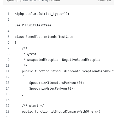
Speed.php
hosted with ❤ by
GitHub
view raw
<?php declare(strict_types=1);
use PHPUnit\TestCase;
class SpeedTest extends TestCase
{
    /** 
     * @test 
     * @expectedException NegativeSpeedException
     */
    public function itShouldThrownAnExceptionWhenAmountI
    {
        Speed::inKilometersPerHour(0);
        Speed::inMilesPerHour(0);
    }
    /** @test */
    public function itShouldCompareWithOthers()