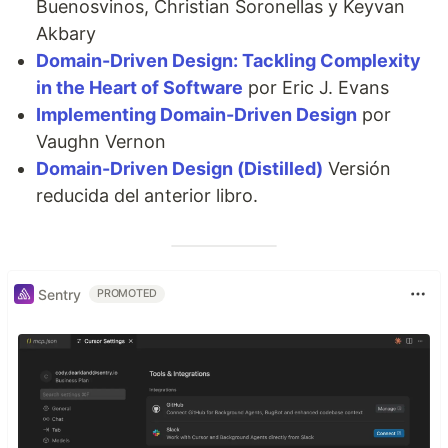
Buenosvinos, Christian Soronellas y Keyvan
Akbary
Domain-Driven Design: Tackling Complexity
in the Heart of Software
por Eric J. Evans
Implementing Domain-Driven Design
por
Vaughn Vernon
Domain-Driven Design (Distilled)
Versión
reducida del anterior libro.
Sentry
PROMOTED