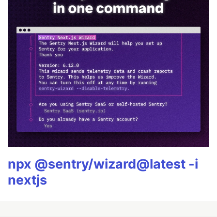
npx @sentry/wizard@latest -i
nextjs