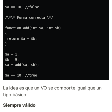
$a == 10; //false

/\*\* Forma correcta \*/

function add(int $a, int $b)

{

 return $a + $b;

}

$a = 1;

$b = 9;

$a = add($a, $b);

La idea es que un VO se comporte igual que un
tipo básico.
Siempre válido