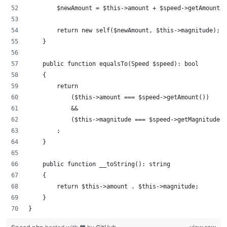
        $newAmount = $this->amount + $speed->getAmount()
        return new self($newAmount, $this->magnitude);
    }
    public function equalsTo(Speed $speed): bool
    {
        return 
            ($this->amount === $speed->getAmount()) 
            && 
            ($this->magnitude === $speed->getMagnitude()
        ;
    }
    public function __toString(): string
    {
        return $this->amount . $this->magnitude;
    }
}