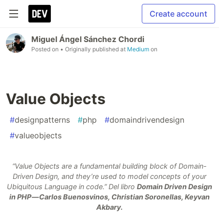
Create account
Miguel Ángel Sánchez Chordi
Posted on
• Originally published at
Medium
on
Value Objects
#
designpatterns
#
php
#
domaindrivendesign
#
valueobjects
“Value Objects are a fundamental building block of Domain-
Driven Design, and they’re used to model concepts of your
Ubiquitous Language in code.”
Del libro
Domain Driven Design
in PHP — Carlos Buenosvinos, Christian Soronellas, Keyvan
Akbary.