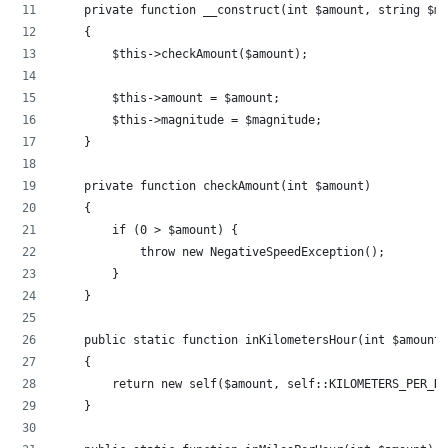
    private function __construct(int $amount, string $ma
    {
        $this->checkAmount($amount);
        $this->amount = $amount;
        $this->magnitude = $magnitude;
    }
    private function checkAmount(int $amount)
    {
        if (0 > $amount) {
            throw new NegativeSpeedException();
        }
    }
    public static function inKilometersHour(int $amount)
    {
        return new self($amount, self::KILOMETERS_PER_HO
    }