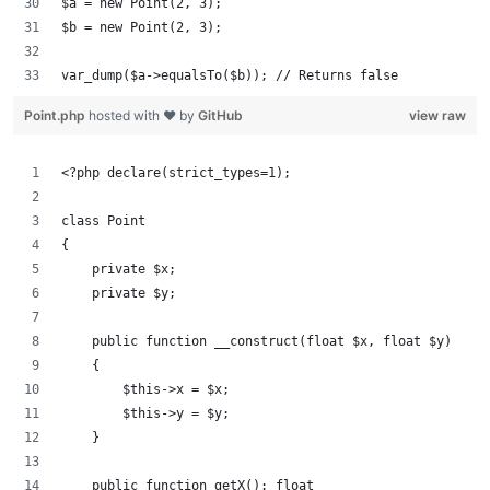
$a = new Point(2, 3);
$b = new Point(2, 3);
var_dump($a->equalsTo($b)); // Returns false
Point.php
hosted with ❤ by
GitHub
view raw
<?php declare(strict_types=1);
class Point
{
    private $x;
    private $y;
    public function __construct(float $x, float $y)
    {
        $this->x = $x;
        $this->y = $y;
    }
    public function getX(): float