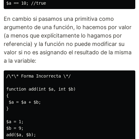
En cambio si pasamos una primitiva como
argumento de una función, lo hacemos por valor
(a menos que explícitamente lo hagamos por
referencia) y la función no puede modificar su
valor si no es asignando el resultado de la misma
a la variable:
/\*\* Forma Incorrecta \*/

function add(int $a, int $b)

{

 $a = $a + $b;

}

$a = 1;

$b = 9;

add($a, $b);
