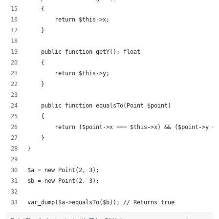
    {
        return $this->x;    
    }
    public function getY(): float
    {
        return $this->y;    
    }
    public function equalsTo(Point $point)
    {
        return ($point->x === $this->x) && ($point->y ==
    }
}
$a = new Point(2, 3);
$b = new Point(2, 3);
var_dump($a->equalsTo($b)); // Returns true