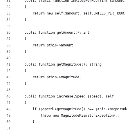
    public static function inMilesPerHour(int $amount): 
    {
        return new self($amount, self::MILES_PER_HOUR);
    }
    public function getAmount(): int
    {
        return $this->amount;
    }
    public function getMagnitude(): string
    {
        return $this->magnitude;
    }
    public function increase(Speed $speed): self
    {
        if ($speed->getMagnitude() !== $this->magnitude)
            throw new MagnitudeMismatchException();
        }