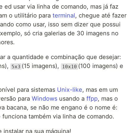
de ed usar via linha de comando, mas já faz
m o utilitário para
terminal
, chegue até fazer
ando como usar, isso sem dizer que possui
exemplo, só cria galerias de 30 imagens no
ores.
ar a quantidade e combinação que desejar:
ns),
(15 imagens),
(100 imagens) e
5x3
10x10
onível para sistemas
Unix-like
, mas em um
versão para
Windows
usando a
ffpp
, mas o
va bacana, se não me engano é o nome é:
se funciona também via linha de comando.
 instalar na sua máquina!