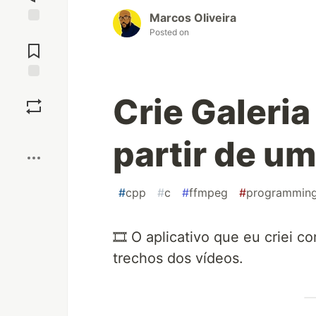
Marcos Oliveira
Posted on
Jump to
Comments
Save
Crie Galeri
Boost
partir de um
#
cpp
#
c
#
ffmpeg
#
programmin
🎞️ O aplicativo que eu criei 
trechos dos vídeos.