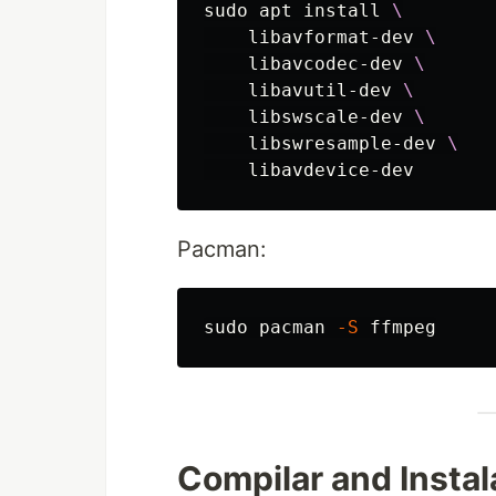
sudo 
apt 
install
\
    libavformat-dev 
\
    libavcodec-dev 
\
    libavutil-dev 
\
    libswscale-dev 
\
    libswresample-dev 
\
Pacman:
sudo 
pacman 
-S
Compilar and Instal