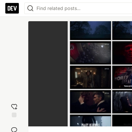
Add
reaction