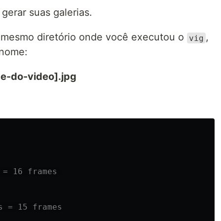
gerar suas galerias.
 mesmo diretório onde você executou o
,
vig
 nome:
me-do-video].jpg
 = 16 frames 
s = 15 frames