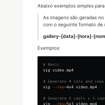
Abaixo exemplos simples para 
As imagens são geradas no
com o seguinte formato de
gallery-[data]-[hora]-[no
Exemplos:
# Basic
vig video.mp4

# Generate 4 cols and rows
vig 
--res
=
4x4 video.mp4

# Generate 5 cools x 3 row
vig 
--res
=
5x3 video.mp4
