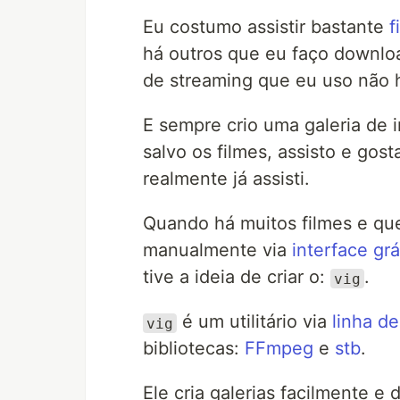
Eu costumo assistir bastante
f
há outros que eu faço downlo
de streaming que eu uso não h
E sempre crio uma galeria de
salvo os filmes, assisto e gos
realmente já assisti.
Quando há muitos filmes e quer
manualmente via
interface grá
tive a ideia de criar o:
.
vig
é um utilitário via
linha d
vig
bibliotecas:
FFmpeg
e
stb
.
Ele cria galerias facilmente e