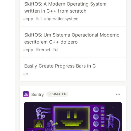
SkiftOS: A Modern Operating System
written in C++ from scratch
#
cpp
#
ui
#
operationsystem
SkiftOS: Um Sistema Operacional Moderno
escrito em C++ do zero
#
cpp
#
kernel
#
ui
Easily Create Progress Bars in C
#
c
Sentry
PROMOTED