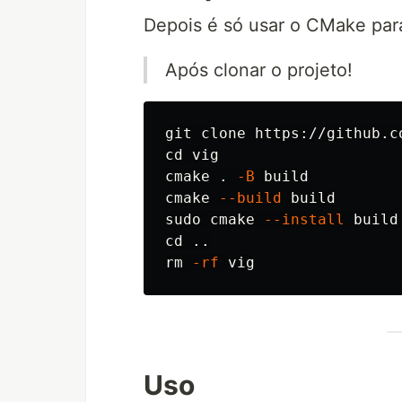
Depois é só usar o CMake para 
Após clonar o projeto!
cd 
vig

cmake 
.
-B
 build

cmake 
--build
sudo 
cmake 
--install
cd
rm
-rf
Uso