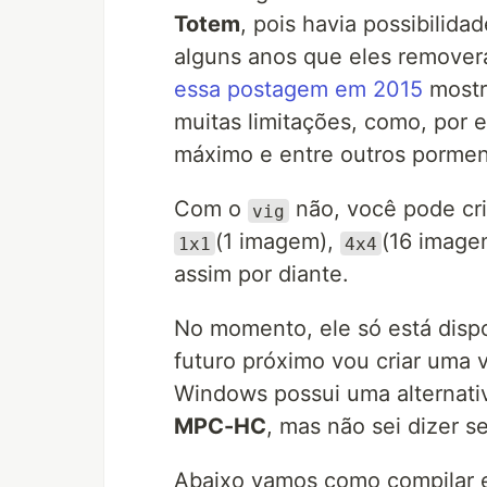
Totem
, pois havia possibilida
alguns anos que eles removera
essa postagem em 2015
mostr
muitas limitações, como, por 
máximo e entre outros pormen
Com o
não, você pode cri
vig
(1 imagem),
(16 image
1x1
4x4
assim por diante.
No momento, ele só está disp
futuro próximo vou criar uma 
Windows possui uma alternati
MPC-HC
, mas não sei dizer 
Abaixo vamos como compilar e