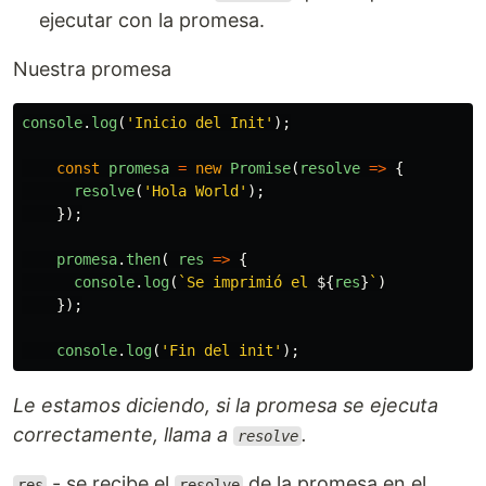
ejecutar con la promesa.
Nuestra promesa
console
.
log
(
'
Inicio del Init
'
);
const
promesa
=
new
Promise
(
resolve
=>
{
resolve
(
'
Hola World
'
);
});
promesa
.
then
(
res
=>
{
console
.
log
(
`Se imprimió el 
${
res
}
`
)
});
console
.
log
(
'
Fin del init
'
);
Le estamos diciendo, si la promesa se ejecuta
correctamente, llama a
.
resolve
- se recibe el
de la promesa en el
res
resolve