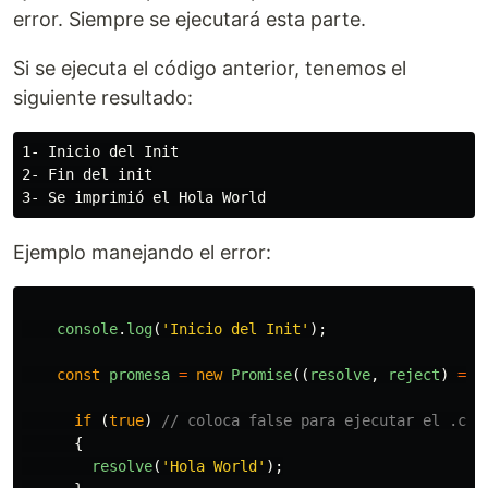
error. Siempre se ejecutará esta parte.
Si se ejecuta el código anterior, tenemos el
siguiente resultado:
1- Inicio del Init

2- Fin del init

Ejemplo manejando el error:
console
.
log
(
'
Inicio del Init
'
);
const
promesa
=
new
Promise
((
resolve
,
reject
)
=>
if 
(
true
)
// coloca false para ejecutar el .cat
{
resolve
(
'
Hola World
'
);