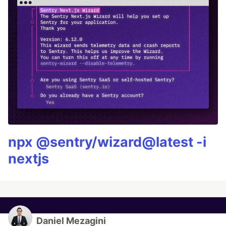
npx @sentry/wizard@latest -i
nextjs
Daniel Mezagini