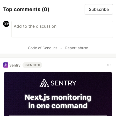
Top comments
(0)
Subscribe
Code of Conduct
•
Report abuse
Sentry
PROMOTED