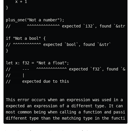
    x + 1

}

plus_one("Not a number");

//       ^^^^^^^^^^^^^^ expected `i32`, found `&str`

if "Not a bool" {

// ^^^^^^^^^^^^ expected `bool`, found `&str`

}

let x: f32 = "Not a float";

//     ---   ^^^^^^^^^^^^^ expected `f32`, found `&str
//     |

//     expected due to this

This error occurs when an expression was used in a pla
expected an expression of a different type. It can occ
most common being when calling a function and passing 