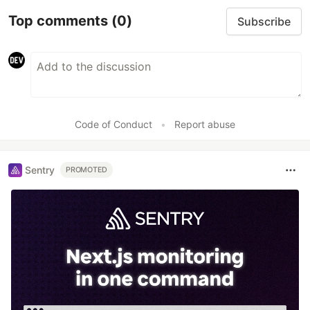
Top comments
(0)
Subscribe
Code of Conduct
•
Report abuse
Sentry
PROMOTED