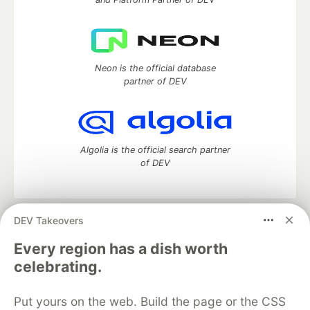
Neon is the official database
partner of DEV
Algolia is the official search partner
of DEV
DEV Takeovers
DEV Community
— A space to discuss and keep up software
development and manage your software career
Every region has a dish worth
Home
DEV Challenges
DEV++
Videos
celebrating.
DEV Education Tracks
DEV Help
Advertise on DEV
Organization Accounts
DEV Showcase
About
Contact
Put yours on the web. Build the page or the CSS
Free Postgres Database
DEV Shop
MLH