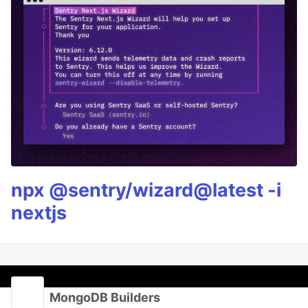
npx @sentry/wizard@latest -i
nextjs
MongoDB Builders