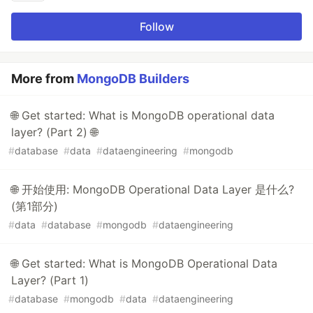
Follow
More from
MongoDB Builders
🌐 Get started: What is MongoDB operational data
layer? (Part 2) 🌐
#
database
#
data
#
dataengineering
#
mongodb
🌐 开始使用: MongoDB Operational Data Layer 是什么?
(第1部分)
#
data
#
database
#
mongodb
#
dataengineering
🌐 Get started: What is MongoDB Operational Data
Layer? (Part 1)
#
database
#
mongodb
#
data
#
dataengineering