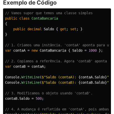
Exemplo de Código
// Vamos supor que temos uma classe simples
public
class
ContaBancaria
{
public
decimal
Saldo
{
get
;
set
;
}
}
// 1. Criamos uma instância. 'contaA' aponta para um 
var
contaA
=
new
ContaBancaria
{
Saldo
=
1000
};
// 2. Copiamos a referência. Agora 'contaB' aponta pa
var
contaB
=
contaA
;
Console
.
WriteLine
(
$"Saldo (contaA): 
{
contaA
.
Saldo
}
"
);
Console
.
WriteLine
(
$"Saldo (contaB): 
{
contaB
.
Saldo
}
"
);
// 3. Modificamos o objeto usando 'contaB'.
contaB
.
Saldo
=
500
;
// 4. A mudança é refletida em 'contaA', pois ambas a