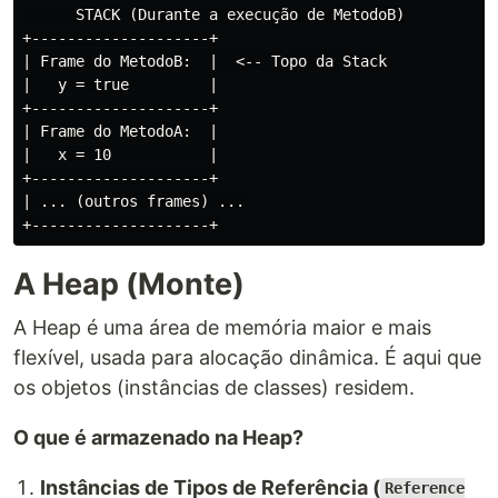
      STACK (Durante a execução de MetodoB)

+--------------------+

| Frame do MetodoB:  |  <-- Topo da Stack

|   y = true         |

+--------------------+

| Frame do MetodoA:  |

|   x = 10           |

+--------------------+

| ... (outros frames) ...

A Heap (Monte)
A Heap é uma área de memória maior e mais
flexível, usada para alocação dinâmica. É aqui que
os objetos (instâncias de classes) residem.
O que é armazenado na Heap?
Instâncias de Tipos de Referência (
Reference