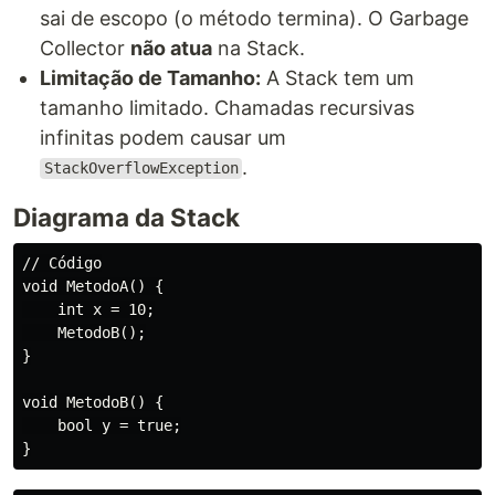
sai de escopo (o método termina). O Garbage
Collector
não atua
na Stack.
Limitação de Tamanho:
A Stack tem um
tamanho limitado. Chamadas recursivas
infinitas podem causar um
.
StackOverflowException
Diagrama da Stack
// Código

void MetodoA() {

    int x = 10;

    MetodoB();

}

void MetodoB() {

    bool y = true;
