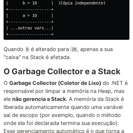
|      b = 10      |  (Cópia independente)

+------------------+

|      a = 10      |

+------------------+

| ...outras vars...|

Quando
é alterado para
, apenas a sua
b
20
"caixa" na Stack é afetada.
O Garbage Collector e a Stack
O
Garbage Collector (Coletor de Lixo)
do .NET é
responsável por limpar a memória na Heap, mas
ele
não gerencia a Stack
. A memória da Stack é
liberada automaticamente quando uma variável
sai de escopo (por exemplo, quando o método
onde ela foi declarada termina sua execução).
Esse gerenciamento automático é o que torna a