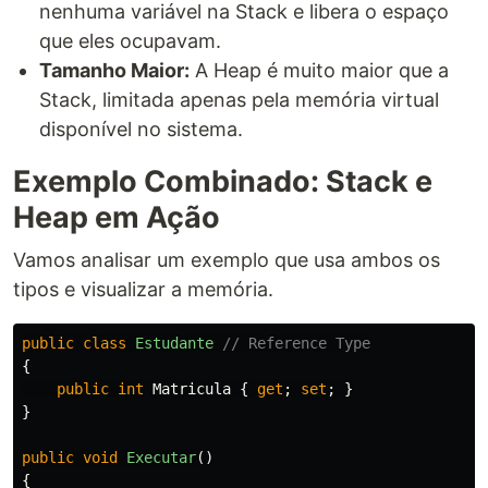
nenhuma variável na Stack e libera o espaço
que eles ocupavam.
Tamanho Maior:
A Heap é muito maior que a
Stack, limitada apenas pela memória virtual
disponível no sistema.
Exemplo Combinado: Stack e
Heap em Ação
Vamos analisar um exemplo que usa ambos os
tipos e visualizar a memória.
public
class
Estudante
// Reference Type
{
public
int
Matricula
{
get
;
set
;
}
}
public
void
Executar
()
{