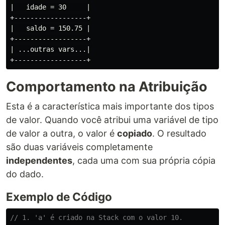
|   idade = 30     |

+------------------+

|   saldo = 150.75 |

+------------------+

| ...outras vars...|

Comportamento na Atribuição
Esta é a característica mais importante dos tipos
de valor. Quando você atribui uma variável de tipo
de valor a outra, o valor é
copiado
. O resultado
são duas variáveis completamente
independentes
, cada uma com sua própria cópia
do dado.
Exemplo de Código
// 1. 'a' é criado na Stack com o valor 10.