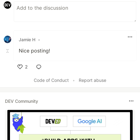
Jamie H
•
Nice posting!
2
Like
Code of Conduct
•
Report abuse
DEV Community