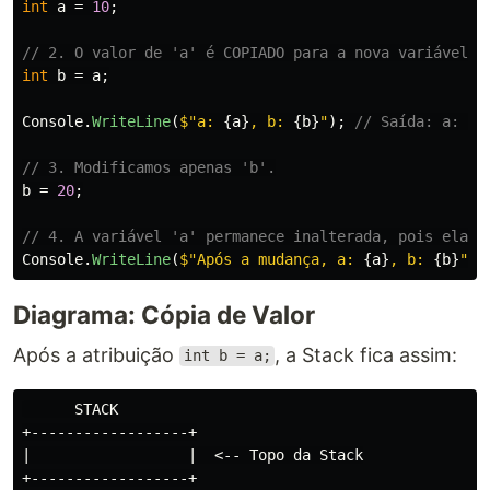
int
a
=
10
;
// 2. O valor de 'a' é COPIADO para a nova variável '
int
b
=
a
;
Console
.
WriteLine
(
$"a: 
{
a
}
, b: 
{
b
}
"
);
// Saída: a: 10
// 3. Modificamos apenas 'b'.
b
=
20
;
// 4. A variável 'a' permanece inalterada, pois elas 
Console
.
WriteLine
(
$"Após a mudança, a: 
{
a
}
, b: 
{
b
}
"
);
Diagrama: Cópia de Valor
Após a atribuição
, a Stack fica assim:
int b = a;
      STACK

+------------------+

|                  |  <-- Topo da Stack

+------------------+
