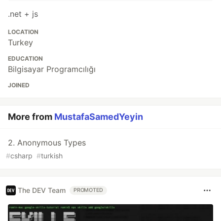
.net + js
LOCATION
Turkey
EDUCATION
Bilgisayar Programcılığı
JOINED
More from
MustafaSamedYeyin
2. Anonymous Types
#
csharp
#
turkish
The DEV Team
PROMOTED