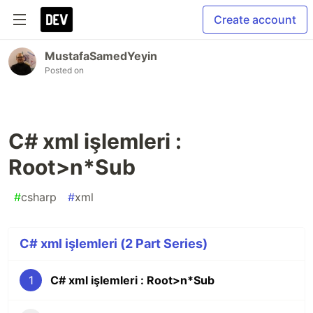
Create account
MustafaSamedYeyin
Posted on
C# xml işlemleri :
Root>n*Sub
#
csharp
#
xml
C# xml işlemleri (2 Part Series)
1
C# xml işlemleri : Root>n*Sub