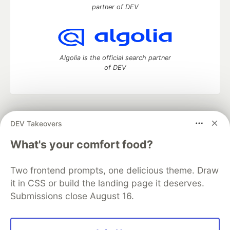
partner of DEV
Algolia is the official search partner
of DEV
DEV Community
— A space to discuss and keep up software
DEV Takeovers
development and manage your software career
Home
DEV Challenges
DEV++
Videos
What's your comfort food?
DEV Education Tracks
DEV Help
Advertise on DEV
Organization Accounts
DEV Showcase
About
Contact
Two frontend prompts, one delicious theme. Draw
Free Postgres Database
DEV Shop
MLH
Code of Conduct
Privacy Policy
Terms of Use
it in CSS or build the landing page it deserves.
Built on
Forem
— the
open source
software that powers
DEV
Submissions close August 16.
and other inclusive communities.
Made with love and
Ruby on Rails
. DEV Community
©
2016 -
2026.