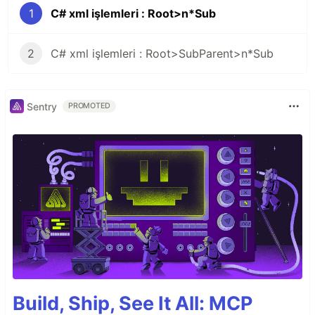
1
C# xml işlemleri : Root>n*Sub
2
C# xml işlemleri : Root>SubParent>n*Sub
Sentry
PROMOTED
Build, Ship, See It All: MCP