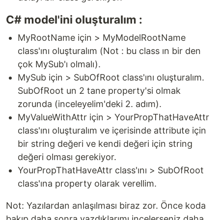
C# model'ini oluşturalım :
MyRootName için > MyModelRootName
class'ını oluşturalım (Not : bu class ın bir den
çok MySub'ı olmalı).
MySub için > SubOfRoot class'ını oluşturalım.
SubOfRoot un 2 tane property'si olmak
zorunda (inceleyelim'deki 2. adım).
MyValueWithAttr için > YourPropThatHaveAttr
class'ını oluşturalım ve içerisinde attribute için
bir string değeri ve kendi değeri için string
değeri olması gerekiyor.
YourPropThatHaveAttr class'ını > SubOfRoot
class'ına property olarak verellim.
Not: Yazılardan anlaşılması biraz zor. Önce koda
bakıp daha sonra yazdıklarımı incelerseniz daha