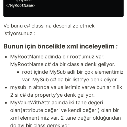
</MyRootName>

Ve bunu c# class'ına deserialize etmek
istiyorsunuz :
Bunun için öncelikle xml inceleyelim :
MyRootName adında bir root'umuz var.
MyRootName c# da bir class a denk geliyor.
root içinde MySub adlı bir çok elementimiz
var. MySub c# da bir liste'ye denk eliyor
mysub ın altında value lerimiz varve bunların ilk
2 si c# da property'ye denk geliyor.
MyValueWithAttr adında iki tane değeri
olan(attribute değeri ve kendi değeri) olan bir
xml elementimiz var. 2 tane değer olduğundan
dolayı bir class gerekiyor.