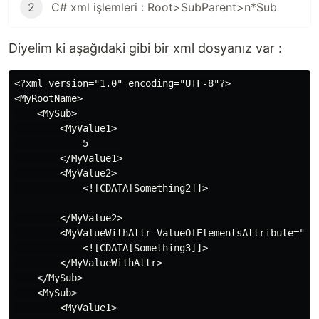
2
C# xml işlemleri : Root>SubParent>n*Sub
Diyelim ki aşağıdaki gibi bir xml dosyanız var :
<?xml version="1.0" encoding="UTF-8"?>

<MyRootName>

    <MySub>

        <MyValue1>

            5

        </MyValue1>

        <MyValue2>

            <![CDATA[Something2]]>

        </MyValue2>

        <MyValueWithAttr ValueOfElementsAttribute="Som
            <![CDATA[Something3]]>

        </MyValueWithAttr>

    </MySub>

    <MySub>

        <MyValue1>
