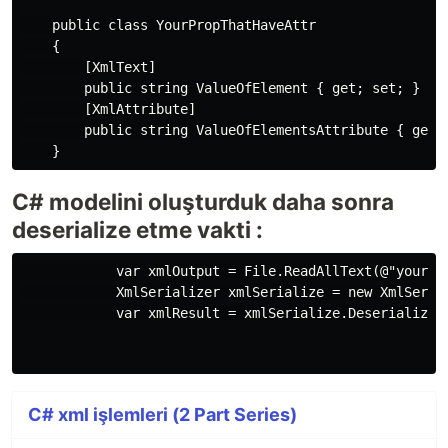
    public class YourPropThatHaveAttr

    {

        [XmlText]

        public string ValueOfElement { get; set; }

        [XmlAttribute]

        public string ValueOfElementsAttribute { get; 
C# modelini oluşturduk daha sonra
deserialize etme vakti :
            var xmlOutput = File.ReadAllText(@"yourxml
            XmlSerializer xmlSerialize = new XmlSerial
            var xmlResult = xmlSerialize.Deserialize(n
C# xml işlemleri (2 Part Series)