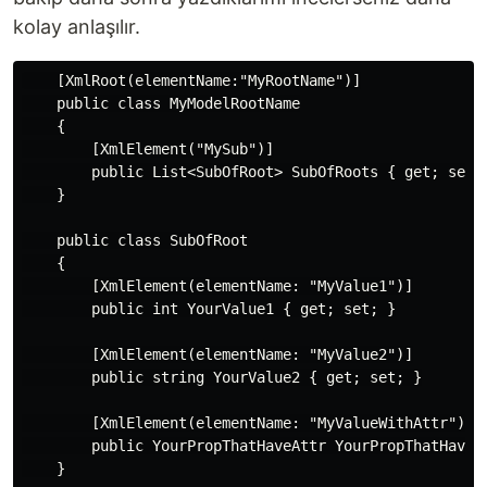
kolay anlaşılır.
    [XmlRoot(elementName:"MyRootName")]

    public class MyModelRootName

    {

        [XmlElement("MySub")]

        public List<SubOfRoot> SubOfRoots { get; set; 
    }

    public class SubOfRoot

    {

        [XmlElement(elementName: "MyValue1")]

        public int YourValue1 { get; set; }

        [XmlElement(elementName: "MyValue2")]

        public string YourValue2 { get; set; }

        [XmlElement(elementName: "MyValueWithAttr")]

        public YourPropThatHaveAttr YourPropThatHaveAt
    }
