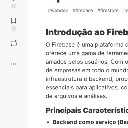
#
webdev
#
firebase
#
firestore
#
Jump to
Comments
Introdução ao Fire
Save
O Firebase é uma plataforma 
oferece uma gama de ferrament
Boost
amados pelos usuários. Com o
de empresas em todo o mundo,
infraestrutura e backend, pro
essenciais para aplicativos, 
de arquivos e análises.
Principais Característi
Backend como serviço (Ba