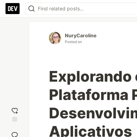
NuryCaroline
Posted on
Explorando 
Plataforma 
Desenvolvi
Aplicativos
Add
reaction