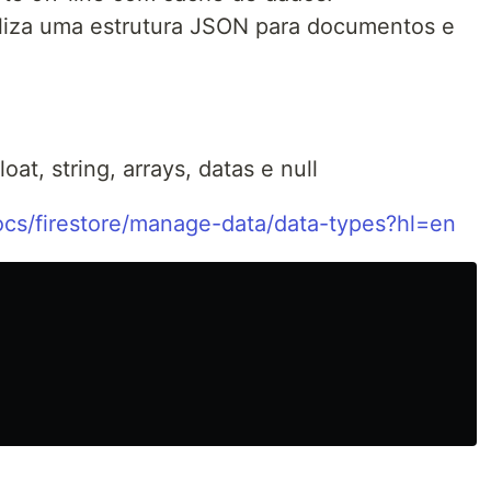
liza uma estrutura JSON para documentos e
loat, string, arrays, datas e null
ocs/firestore/manage-data/data-types?hl=en