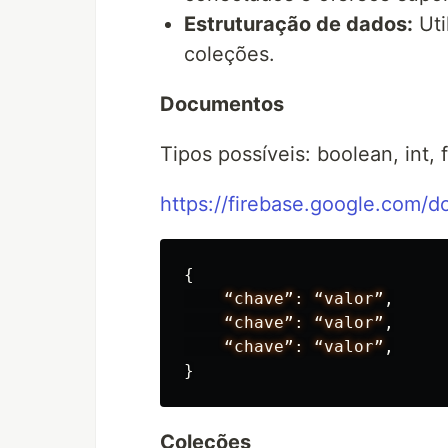
Estruturação de dados:
Uti
coleções.
Documentos
Tipos possíveis: boolean, int, f
https://firebase.google.com/d
{
“chave”:
“valor”
,
“chave”:
“valor”
,
“chave”:
“valor”
,
}
Coleções