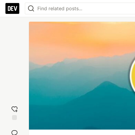
Add
reaction