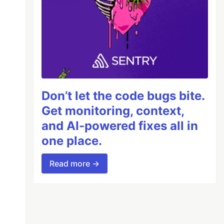
Don’t let the code bugs bite.
Get monitoring, context,
and AI-powered fixes all in
one place.
Read more →