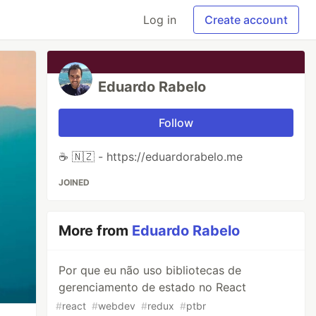
Log in
Create account
Eduardo Rabelo
Follow
☕ 🇳🇿 - https://eduardorabelo.me
JOINED
More from
Eduardo Rabelo
Por que eu não uso bibliotecas de
gerenciamento de estado no React
#
react
#
webdev
#
redux
#
ptbr