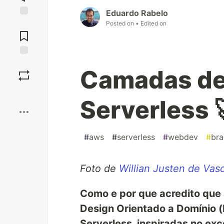
Eduardo Rabelo
Posted on
• Edited on
Jump to
Comments
Save
Camadas de
Boost
Serverless 
#
aws
#
serverless
#
webdev
#
bra
Foto de
Willian Justen de Vas
Como e por que acredito que
Design Orientado a Domínio 
Serverless, inspiradas no exc