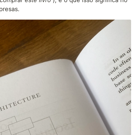
comprar este livro
), e o que isso significa no
presas.