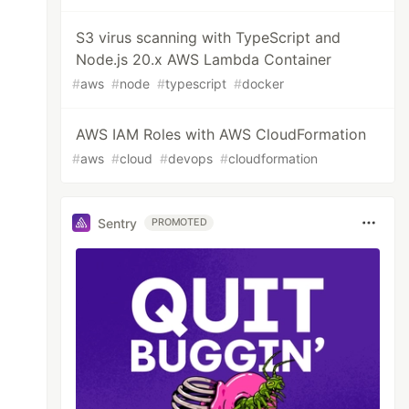
S3 virus scanning with TypeScript and
Node.js 20.x AWS Lambda Container
#
aws
#
node
#
typescript
#
docker
AWS IAM Roles with AWS CloudFormation
#
aws
#
cloud
#
devops
#
cloudformation
Sentry
PROMOTED