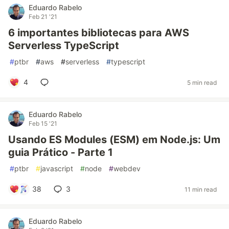
Eduardo Rabelo
Feb 21 '21
6 importantes bibliotecas para AWS
Serverless TypeScript
#
ptbr
#
aws
#
serverless
#
typescript
4
5 min read
Eduardo Rabelo
Feb 15 '21
Usando ES Modules (ESM) em Node.js: Um
guia Prático - Parte 1
#
ptbr
#
javascript
#
node
#
webdev
38
3
11 min read
Eduardo Rabelo