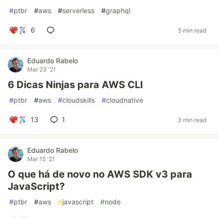
#
ptbr
#
aws
#
serverless
#
graphql
6
5 min read
Eduardo Rabelo
Mar 23 '21
6 Dicas Ninjas para AWS CLI
#
ptbr
#
aws
#
cloudskills
#
cloudnative
13
1
3 min read
Eduardo Rabelo
Mar 15 '21
O que há de novo no AWS SDK v3 para
JavaScript?
#
ptbr
#
aws
#
javascript
#
node