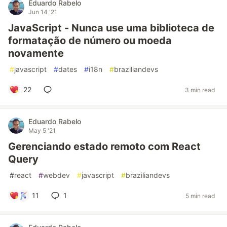
Eduardo Rabelo
Jun 14 '21
JavaScript - Nunca use uma biblioteca de
formatação de número ou moeda
novamente
#
javascript
#
dates
#
i18n
#
braziliandevs
22
3 min read
Eduardo Rabelo
May 5 '21
Gerenciando estado remoto com React
Query
#
react
#
webdev
#
javascript
#
braziliandevs
11
1
5 min read