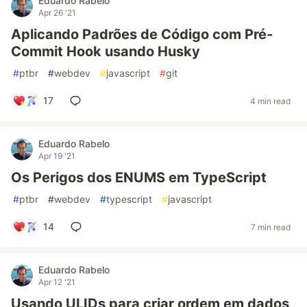
Eduardo Rabelo
Apr 26 '21
Aplicando Padrões de Código com Pré-
Commit Hook usando Husky
#
ptbr
#
webdev
#
javascript
#
git
17
4 min read
Eduardo Rabelo
Apr 19 '21
Os Perigos dos ENUMS em TypeScript
#
ptbr
#
webdev
#
typescript
#
javascript
14
7 min read
Eduardo Rabelo
Apr 12 '21
Usando ULIDs para criar ordem em dados