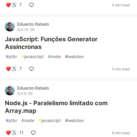
7
4 min read
Eduardo Rabelo
Oct 14 '20
JavaScript: Funções Generator
Assíncronas
#
ptbr
#
javascript
#
node
#
webdev
7
5 min read
Eduardo Rabelo
Oct 6 '20
Node.js - Paralelismo limitado com
Array.map
#
ptbr
#
node
#
javascript
#
webdev
11
6 min read