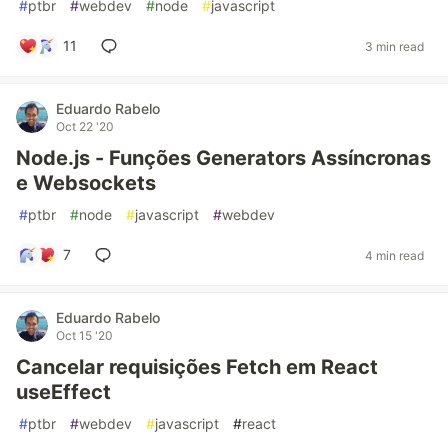
#
ptbr
#
webdev
#
node
#
javascript
11
3 min read
Eduardo Rabelo
Oct 22 '20
Node.js - Funções Generators Assíncronas
e Websockets
#
ptbr
#
node
#
javascript
#
webdev
7
4 min read
Eduardo Rabelo
Oct 15 '20
Cancelar requisições Fetch em React
useEffect
#
ptbr
#
webdev
#
javascript
#
react