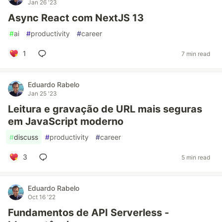
Jan 26 '23
Async React com NextJS 13
#
ai
#
productivity
#
career
1
7 min read
Eduardo Rabelo
Jan 25 '23
Leitura e gravação de URL mais seguras
em JavaScript moderno
#
discuss
#
productivity
#
career
3
5 min read
Eduardo Rabelo
Oct 16 '22
Fundamentos de API Serverless -