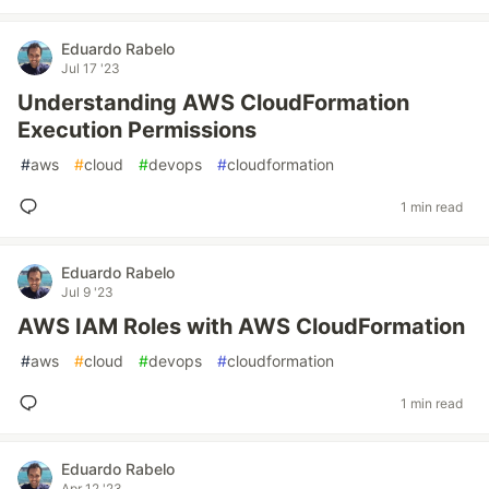
Eduardo Rabelo
Jul 17 '23
Understanding AWS CloudFormation
Execution Permissions
#
aws
#
cloud
#
devops
#
cloudformation
1 min read
Eduardo Rabelo
Jul 9 '23
AWS IAM Roles with AWS CloudFormation
#
aws
#
cloud
#
devops
#
cloudformation
1 min read
Eduardo Rabelo
Apr 12 '23