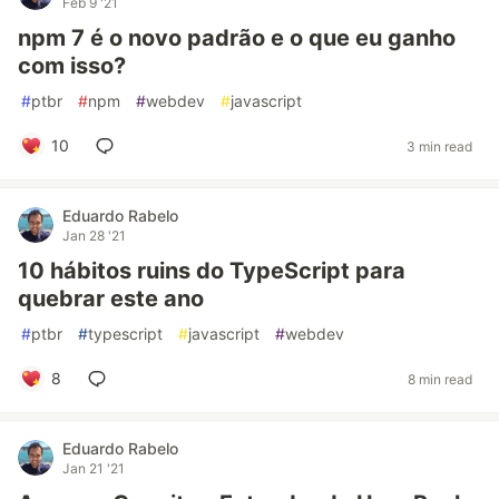
Feb 9 '21
npm 7 é o novo padrão e o que eu ganho
com isso?
#
ptbr
#
npm
#
webdev
#
javascript
10
3 min read
Eduardo Rabelo
Jan 28 '21
10 hábitos ruins do TypeScript para
quebrar este ano
#
ptbr
#
typescript
#
javascript
#
webdev
8
8 min read
Eduardo Rabelo
Jan 21 '21