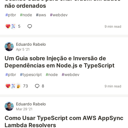
não ordenados
#
ptbr
#
node
#
aws
#
webdev
5
9 min read
Eduardo Rabelo
Apr 5 '21
Um Guia sobre Injeção e Inversão de
Dependências em Node.js e TypeScript
#
ptbr
#
typescript
#
node
#
webdev
73
8
9 min read
Eduardo Rabelo
Mar 29 '21
Como Usar TypeScript com AWS AppSync
Lambda Resolvers