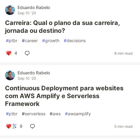
Eduardo Rabelo
Sep 10 '20
Carreira: Qual o plano da sua carreira,
jornada ou destino?
#
ptbr
#
career
#
growth
#
decisions
4
8 min read
Eduardo Rabelo
Sep 10 '20
Continuous Deployment para websites
com AWS Amplify e Serverless
Framework
#
ptbr
#
serverless
#
aws
#
awsamplify
9
5 min read