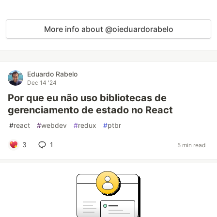
More info about @oieduardorabelo
Eduardo Rabelo
Dec 14 '24
Por que eu não uso bibliotecas de
gerenciamento de estado no React
#
react
#
webdev
#
redux
#
ptbr
3
1
5 min read