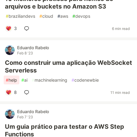
arquivos e buckets no Amazon S3
#
braziliandevs
#
cloud
#
aws
#
devops
3
6 min read
Eduardo Rabelo
Feb 8 '23
Como construir uma aplicação WebSocket
Serverless
#
help
#
ai
#
machinelearning
#
codenewbie
8
11 min read
Eduardo Rabelo
Feb 7 '23
Um guia prático para testar o AWS Step
Functions