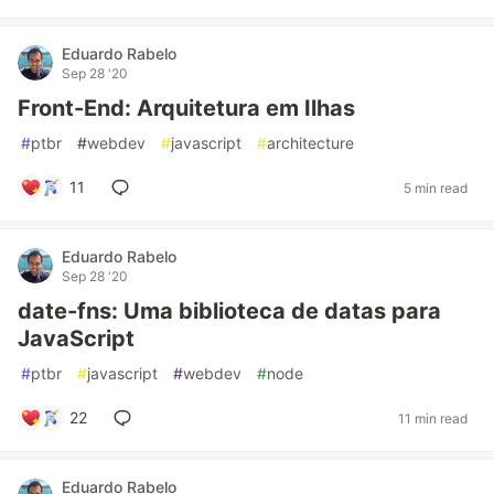
Eduardo Rabelo
Sep 28 '20
Front-End: Arquitetura em Ilhas
#
ptbr
#
webdev
#
javascript
#
architecture
11
5 min read
Eduardo Rabelo
Sep 28 '20
date-fns: Uma biblioteca de datas para
JavaScript
#
ptbr
#
javascript
#
webdev
#
node
22
11 min read
Eduardo Rabelo