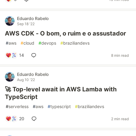
Eduardo Rabelo
Sep 18 '22
AWS CDK - O bom, o ruim e o assustador
#
aws
#
cloud
#
devops
#
braziliandevs
14
8 min read
Eduardo Rabelo
Aug 10 '22
🚀 Top-level await in AWS Lamba with
TypeScript
#
serverless
#
aws
#
typescript
#
braziliandevs
20
2 min read