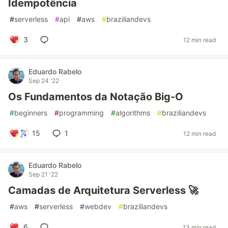
Idempotência
#
serverless
#
api
#
aws
#
braziliandevs
3
12 min read
Eduardo Rabelo
Sep 24 '22
Os Fundamentos da Notação Big-O
#
beginners
#
programming
#
algorithms
#
braziliandevs
15
1
12 min read
Eduardo Rabelo
Sep 21 '22
Camadas de Arquitetura Serverless 🚀
#
aws
#
serverless
#
webdev
#
braziliandevs
6
13 min read