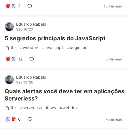
7
15 min read
Eduardo Rabelo
Sep 16 '20
5 segredos principais do JavaScript
#
ptbr
#
webdev
#
javascript
#
beginners
12
5 min read
Eduardo Rabelo
Sep 13 '20
Quais alertas você deve ter em aplicações
Serverless?
#
ptbr
#
serverless
#
aws
#
webdev
6
7 min read