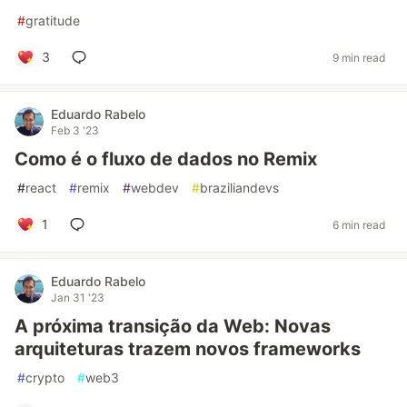
#
gratitude
3
9 min read
Eduardo Rabelo
Feb 3 '23
Como é o fluxo de dados no Remix
#
react
#
remix
#
webdev
#
braziliandevs
1
6 min read
Eduardo Rabelo
Jan 31 '23
A próxima transição da Web: Novas
arquiteturas trazem novos frameworks
#
crypto
#
web3