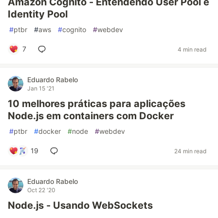
Amazon Cognito - Entendendo User Pool e
Identity Pool
#
ptbr
#
aws
#
cognito
#
webdev
7
4 min read
Eduardo Rabelo
Jan 15 '21
10 melhores práticas para aplicações
Node.js em containers com Docker
#
ptbr
#
docker
#
node
#
webdev
19
24 min read
Eduardo Rabelo
Oct 22 '20
Node.js - Usando WebSockets