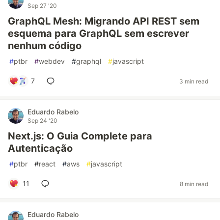
Sep 27 '20
GraphQL Mesh: Migrando API REST sem
esquema para GraphQL sem escrever
nenhum código
#
ptbr
#
webdev
#
graphql
#
javascript
7
3 min read
Eduardo Rabelo
Sep 24 '20
Next.js: O Guia Complete para
Autenticação
#
ptbr
#
react
#
aws
#
javascript
11
8 min read
Eduardo Rabelo