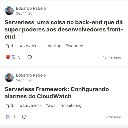
Eduardo Rabelo
Sep 11 '20
Serverless, uma coisa no back-end que dá
super poderes aos desenvolvedores front-
end
#
ptbr
#
serverless
#
startup
#
webdev
5
12 min read
Eduardo Rabelo
Sep 11 '20
Serverless Framework: Configurando
alarmes do CloudWatch
#
ptbr
#
serverless
#
aws
#
monitoring
1
5 min read