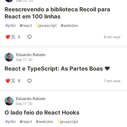
Sep 23 '20
Reescrevendo a biblioteca Recoil para
React em 100 linhas
#
ptbr
#
react
#
javascript
#
webdev
5
8 min read
Eduardo Rabelo
Sep 17 '20
React e TypeScript: As Partes Boas ❤️
6
7 min read
Eduardo Rabelo
Sep 17 '20
O lado feio do React Hooks
#
ptbr
#
react
#
webdev
#
javascript