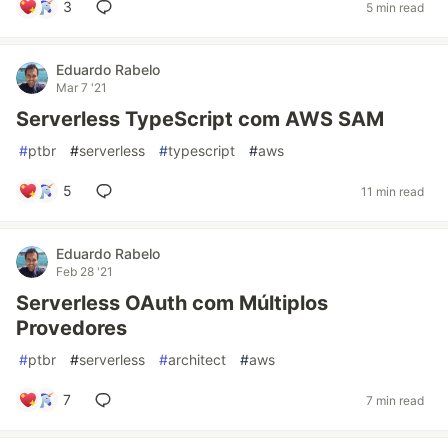
3
5 min read
Eduardo Rabelo
Mar 7 '21
Serverless TypeScript com AWS SAM
#
ptbr
#
serverless
#
typescript
#
aws
5
11 min read
Eduardo Rabelo
Feb 28 '21
Serverless OAuth com Múltiplos
Provedores
#
ptbr
#
serverless
#
architect
#
aws
7
7 min read