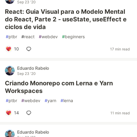
Sep 23 '20
React: Guia Visual para o Modelo Mental
do React, Parte 2 - useState, useEffect e
ciclos de vida
#
ptbr
#
react
#
webdev
#
beginners
10
17 min read
Eduardo Rabelo
Sep 23 '20
Criando Monorepo com Lerna e Yarn
Workspaces
#
ptbr
#
webdev
#
yarn
#
lerna
14
11 min read
Eduardo Rabelo