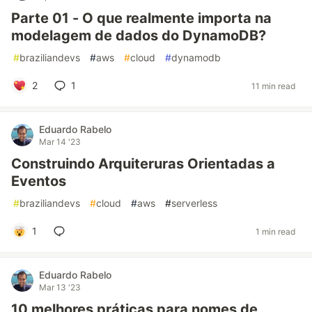
Parte 01 - O que realmente importa na
modelagem de dados do DynamoDB?
#
braziliandevs
#
aws
#
cloud
#
dynamodb
2
1
11 min read
Eduardo Rabelo
Mar 14 '23
Construindo Arquiteruras Orientadas a
Eventos
#
braziliandevs
#
cloud
#
aws
#
serverless
1
1 min read
Eduardo Rabelo
Mar 13 '23
10 melhores práticas para nomes de