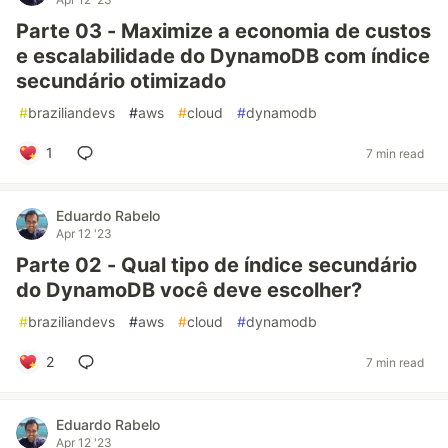
Parte 03 - Maximize a economia de custos
e escalabilidade do DynamoDB com índice
secundário otimizado
#
braziliandevs
#
aws
#
cloud
#
dynamodb
1
7 min read
Eduardo Rabelo
Apr 12 '23
Parte 02 - Qual tipo de índice secundário
do DynamoDB você deve escolher?
#
braziliandevs
#
aws
#
cloud
#
dynamodb
2
7 min read
Eduardo Rabelo
Apr 12 '23