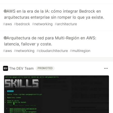
🌐AWS en la era de la IA: cómo integrar Bedrock en
arquitecturas enterprise sin romper lo que ya existe.
#
aws
#
bedrock
#
networking
#
architecture
🌐Arquitectura de red para Multi-Región en AWS:
latencia, failover y coste.
#
aws
#
networking
#
cloudarchitecture
#
multiregion
The DEV Team
PROMOTED