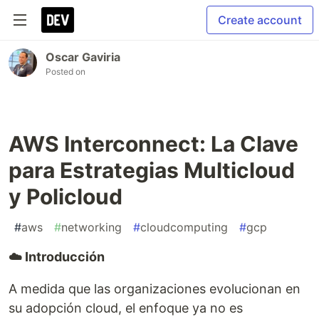
Create account
Oscar Gaviria
Posted on
AWS Interconnect: La Clave
para Estrategias Multicloud
y Policloud
#
aws
#
networking
#
cloudcomputing
#
gcp
☁️ Introducción
A medida que las organizaciones evolucionan en
su adopción cloud, el enfoque ya no es