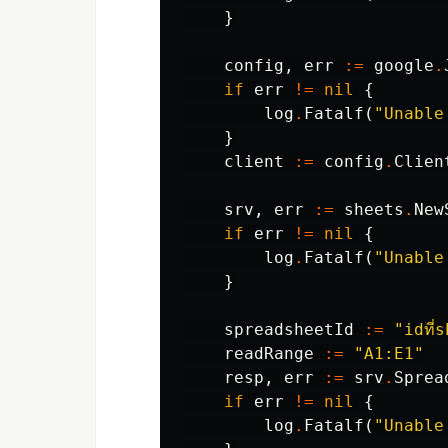
}
config
,
err
:=
google
.
if
err
!=
nil
{
log
.
Fatalf
(
"Unable
}
client
:=
config
.
Clien
srv
,
err
:=
sheets
.
New
if
err
!=
nil
{
log
.
Fatalf
(
"Unable
}
spreadsheetId
:=
"idที่
readRange
:=
"A1:E1"
resp
,
err
:=
srv
.
Sprea
if
err
!=
nil
{
log
.
Fatalf
(
"Unable