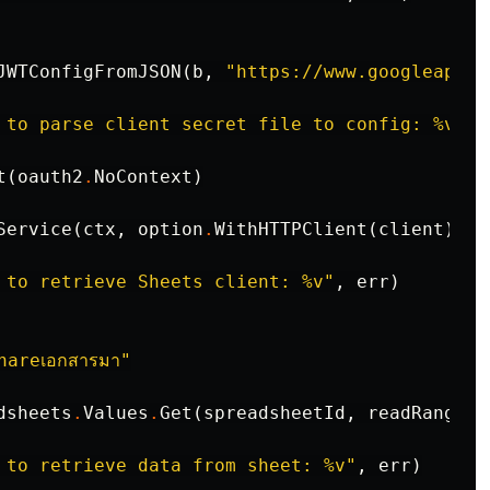
JWTConfigFromJSON
(
b
,
"https://www.googleapis.
 to parse client secret file to config: %v"
,
t
(
oauth2
.
NoContext
)
Service
(
ctx
,
option
.
WithHTTPClient
(
client
))
 to retrieve Sheets client: %v"
,
err
)
shareเอกสารมา"
dsheets
.
Values
.
Get
(
spreadsheetId
,
readRange
)
.
 to retrieve data from sheet: %v"
,
err
)