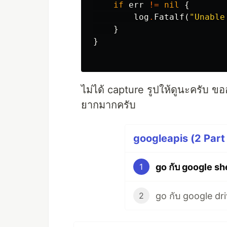
if
err
!=
nil
{
log
.
Fatalf
(
"Unable
}
}
ไม่ได้ capture รูปให้ดูนะครับ ข
ยากมากครับ
googleapis (2 Part
go กับ google sh
1
go กับ google dr
2