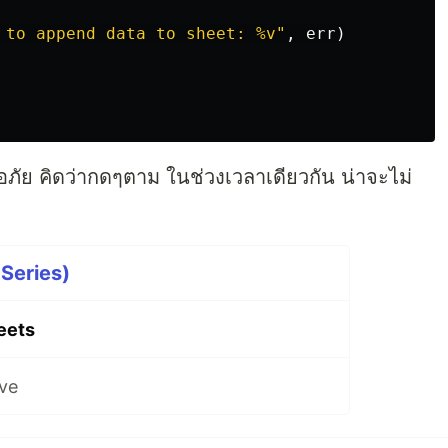
 to append data to sheet: %v"
,
err
)
ออภัย คิดว่ากดๆตาม ในช่วงเวลาเดียวกัน น่าจะไม่
 Series)
eets
ive