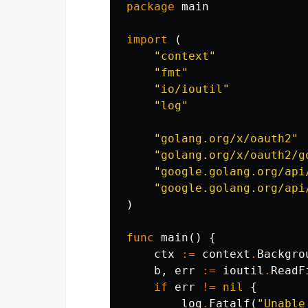
package
main
import
(
"context"
"fmt"
"io/ioutil"
"log"
"golang.org/x/oauth2"
"golang.org/x/oauth2/g
"google.golang.org/api
"google.golang.org/api
)
func
main
()
{
ctx
:=
context
.
Backgro
b
,
err
:=
ioutil
.
ReadF
if
err
!=
nil
{
log
.
Fatalf
(
"Unable