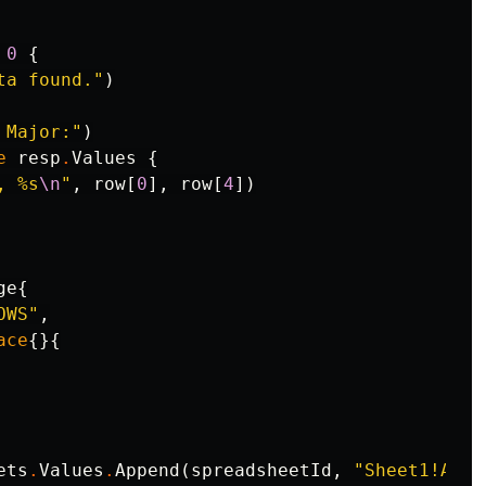
0
{
ta found."
)
 Major:"
)
e
resp
.
Values
{
, %s
\n
"
,
row
[
0
],
row
[
4
])
ge
{
OWS"
,
ace
{}{
ets
.
Values
.
Append
(
spreadsheetId
,
"Sheet1!A2:A