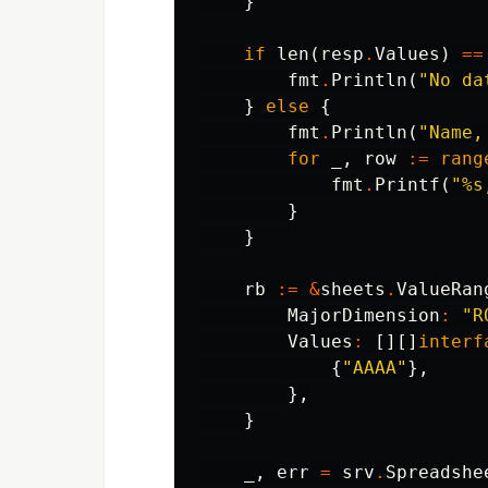
}
if
len
(
resp
.
Values
)
==
fmt
.
Println
(
"No da
}
else
{
fmt
.
Println
(
"Name,
for
_
,
row
:=
rang
fmt
.
Printf
(
"%s
}
}
rb
:=
&
sheets
.
ValueRan
MajorDimension
:
"R
Values
:
[][]
interf
{
"AAAA"
},
},
}
_
,
err
=
srv
.
Spreadshe