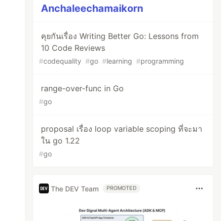
Anchaleechamaikorn
คุยกันเรื่อง Writing Better Go: Lessons from
10 Code Reviews
#
codequality
#
go
#
learning
#
programming
range-over-func in Go
#
go
proposal เรื่อง loop variable scoping ที่จะมา
ใน go 1.22
#
go
The DEV Team
PROMOTED