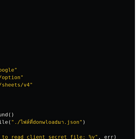
oogle"
/option"
/sheets/v4"
und
()
ile
(
"./ไฟล์ที่donwloadมา.json"
)
 to read client secret file: %v"
,
err
)