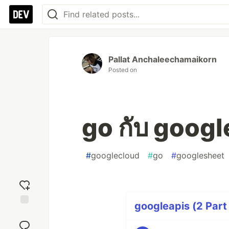
Pallat Anchaleechamaikorn
Posted on
go กับ googl
#
googlecloud
#
go
#
googlesheet
googleapis (2 Part
Add
reaction