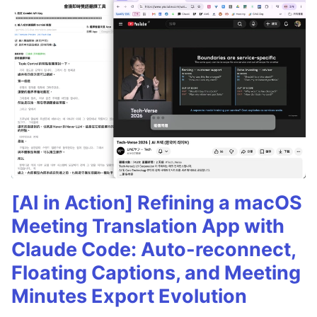
[AI in Action] Refining a macOS
Meeting Translation App with
Claude Code: Auto-reconnect,
Floating Captions, and Meeting
Minutes Export Evolution