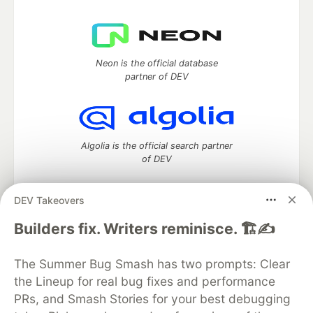
Neon is the official database
partner of DEV
Algolia is the official search partner
of DEV
DEV Takeovers
DEV Community
— A space to discuss and keep up software
Builders fix. Writers reminisce. 🏗️✍️
development and manage your software career
Home
DEV Challenges
DEV++
Videos
The Summer Bug Smash has two prompts: Clear
DEV Education Tracks
DEV Help
Advertise on DEV
the Lineup for real bug fixes and performance
Organization Accounts
DEV Showcase
About
Contact
PRs, and Smash Stories for your best debugging
Free Postgres Database
DEV Shop
MLH
Code of Conduct
Privacy Policy
Terms of Use