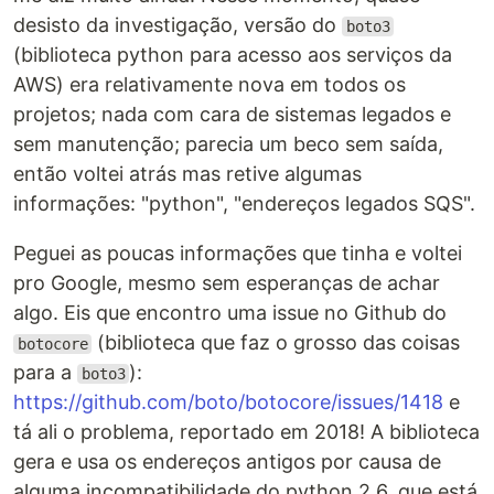
desisto da investigação, versão do
boto3
(biblioteca python para acesso aos serviços da
AWS) era relativamente nova em todos os
projetos; nada com cara de sistemas legados e
sem manutenção; parecia um beco sem saída,
então voltei atrás mas retive algumas
informações: "python", "endereços legados SQS".
Peguei as poucas informações que tinha e voltei
pro Google, mesmo sem esperanças de achar
algo. Eis que encontro uma issue no Github do
(biblioteca que faz o grosso das coisas
botocore
para a
):
boto3
https://github.com/boto/botocore/issues/1418
e
tá ali o problema, reportado em 2018! A biblioteca
gera e usa os endereços antigos por causa de
alguma incompatibilidade do python 2.6, que está