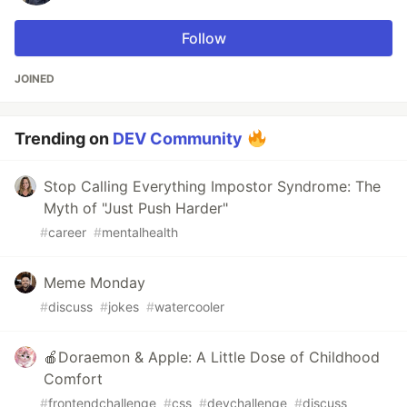
Follow
JOINED
Trending on
DEV Community
Stop Calling Everything Impostor Syndrome: The
Myth of "Just Push Harder"
#
career
#
mentalhealth
Meme Monday
#
discuss
#
jokes
#
watercooler
🍎Doraemon & Apple: A Little Dose of Childhood
Comfort
#
frontendchallenge
#
css
#
devchallenge
#
discuss