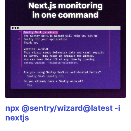
npx @sentry/wizard@latest -i
nextjs