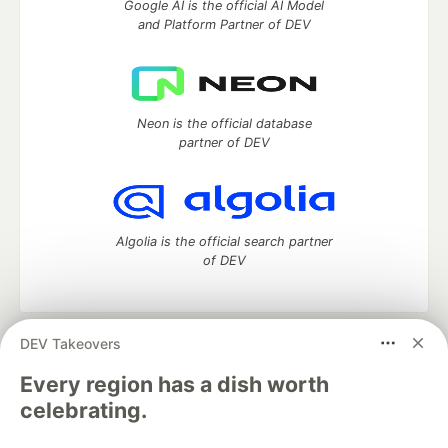
Google AI is the official AI Model
and Platform Partner of DEV
Neon is the official database
partner of DEV
Algolia is the official search partner
of DEV
DEV Takeovers
DEV Community
— A space to discuss and keep up software
development and manage your software career
Every region has a dish worth
Home
DEV Challenges
DEV++
Videos
celebrating.
DEV Education Tracks
DEV Help
Advertise on DEV
Organization Accounts
DEV Showcase
About
Contact