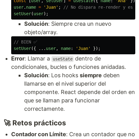
const
[
user
,
setUser
]
=
useState
({
name
:
'
Ana
'
});
user
.
name
=
'
Juan
'
;
// No dispara re-render y es u
setUser
(
user
);
Solución
: Siempre crea un nuevo
objeto/array.
// BIEN ✅
setUser
({
...
user
,
name
:
'
Juan
'
});
Error
: Llamar a
dentro de
useState
condicionales, bucles o funciones anidadas.
Solución
: Los hooks
siempre
deben
llamarse en el nivel superior del
componente. React depende del orden en
que se llaman para funcionar
correctamente.
🚀 Retos prácticos
Contador con Límite
: Crea un contador que no