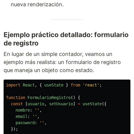
nueva renderización.
Ejemplo práctico detallado: formulario
de registro
En lugar de un simple contador, veamos un
ejemplo más realista: un formulario de registro
que maneja un objeto como estado.
import
React
,
{
useState
}
from
'
react
'
;
function
FormularioRegistro
()
{
const
[
usuario
,
setUsuario
]
=
useState
({
nombre
:
''
,
email
:
''
,
password
:
''
,
});