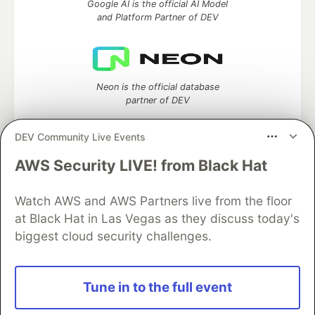
Google AI is the official AI Model
and Platform Partner of DEV
Neon is the official database
partner of DEV
DEV Community Live Events
AWS Security LIVE! from Black Hat
Algolia is the official search partner
of DEV
Watch AWS and AWS Partners live from the floor
at Black Hat in Las Vegas as they discuss today's
biggest cloud security challenges.
DEV Community
— A space to discuss and keep up software
development and manage your software career
Home
DEV Challenges
DEV++
Videos
Tune in to the full event
DEV Education Tracks
DEV Help
Advertise on DEV
Organization Accounts
DEV Showcase
About
Contact