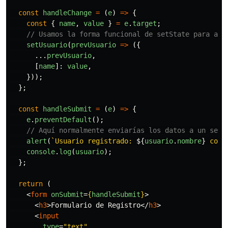
const
handleChange
=
(
e
)
=>
{
const
{
name
,
value
}
=
e
.
target
;
// Usamos la forma funcional de setState para ase
setUsuario
(
prevUsuario
=>
({
...
prevUsuario
,
[
name
]:
value
,
}));
};
const
handleSubmit
=
(
e
)
=>
{
e
.
preventDefault
();
// Aquí normalmente enviarías los datos a un serv
alert
(
`Usuario registrado: 
${
usuario
.
nombre
}
 con 
console
.
log
(
usuario
);
};
return 
(
<
form
onSubmit
=
{
handleSubmit
}
>
<
h3
>
Formulario de Registro
</
h3
>
<
input
type
=
"text"