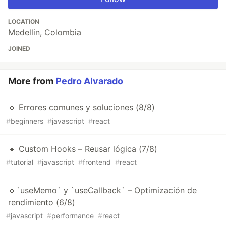
LOCATION
Medellin, Colombia
JOINED
More from
Pedro Alvarado
🔹 Errores comunes y soluciones (8/8)
#
beginners
#
javascript
#
react
🔹 Custom Hooks – Reusar lógica (7/8)
#
tutorial
#
javascript
#
frontend
#
react
🔹`useMemo` y `useCallback` – Optimización de
rendimiento (6/8)
#
javascript
#
performance
#
react