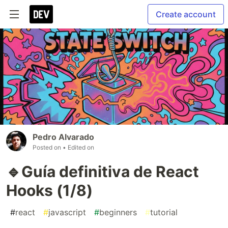
Create account
Pedro Alvarado
Posted on
• Edited on
🔹Guía definitiva de React
Hooks (1/8)
#
react
#
javascript
#
beginners
#
tutorial