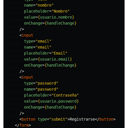
name
=
"nombre"
placeholder
=
"Nombre"
value
=
{
usuario
.
nombre
}
onChange
=
{
handleChange
}
/>
<
input
type
=
"email"
name
=
"email"
placeholder
=
"Email"
value
=
{
usuario
.
email
}
onChange
=
{
handleChange
}
/>
<
input
type
=
"password"
name
=
"password"
placeholder
=
"Contraseña"
value
=
{
usuario
.
password
}
onChange
=
{
handleChange
}
/>
<
button
type
=
"submit"
>
Registrarse
</
button
>
</
form
>