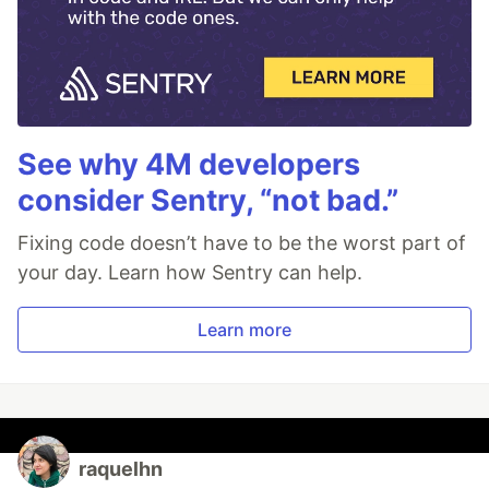
See why 4M developers
consider Sentry, “not bad.”
Fixing code doesn’t have to be the worst part of
your day. Learn how Sentry can help.
Learn more
raquelhn