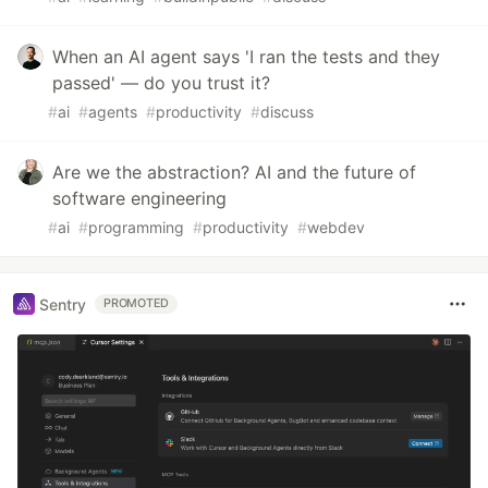
When an AI agent says 'I ran the tests and they
passed' — do you trust it?
#
ai
#
agents
#
productivity
#
discuss
Are we the abstraction? AI and the future of
software engineering
#
ai
#
programming
#
productivity
#
webdev
Sentry
PROMOTED