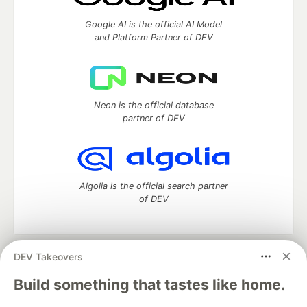
Google AI is the official AI Model
and Platform Partner of DEV
Neon is the official database
partner of DEV
Algolia is the official search partner
of DEV
DEV Takeovers
DEV Community
— A space to discuss and keep up software
development and manage your software career
Build something that tastes like home.
Home
DEV Challenges
DEV++
Videos
DEV Education Tracks
DEV Help
Advertise on DEV