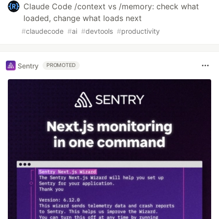
Claude Code /context vs /memory: check what
loaded, change what loads next
#
claudecode
#
ai
#
devtools
#
productivity
Sentry
PROMOTED