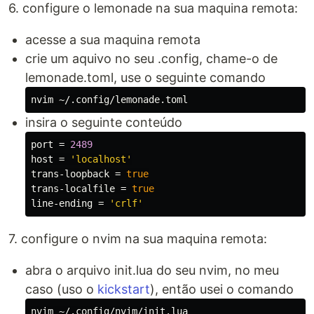
6. configure o lemonade na sua maquina remota:
acesse a sua maquina remota
crie um aquivo no seu .config, chame-o de
lemonade.toml, use o seguinte comando
insira o seguinte conteúdo
port
=
2489
host
=
'localhost'
trans-loopback
=
true
trans-localfile
=
true
line-ending
=
'crlf'
7. configure o nvim na sua maquina remota:
abra o arquivo init.lua do seu nvim, no meu
caso (uso o
kickstart
), então usei o comando