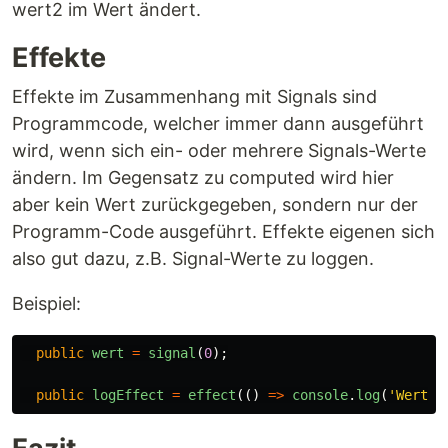
wert2 im Wert ändert.
Effekte
Effekte im Zusammenhang mit Signals sind
Programmcode, welcher immer dann ausgeführt
wird, wenn sich ein- oder mehrere Signals-Werte
ändern. Im Gegensatz zu computed wird hier
aber kein Wert zurückgegeben, sondern nur der
Programm-Code ausgeführt. Effekte eigenen sich
also gut dazu, z.B. Signal-Werte zu loggen.
Beispiel:
public
wert
=
signal
(
0
);
public
logEffect
=
effect
(()
=>
console
.
log
(
'
Wert h