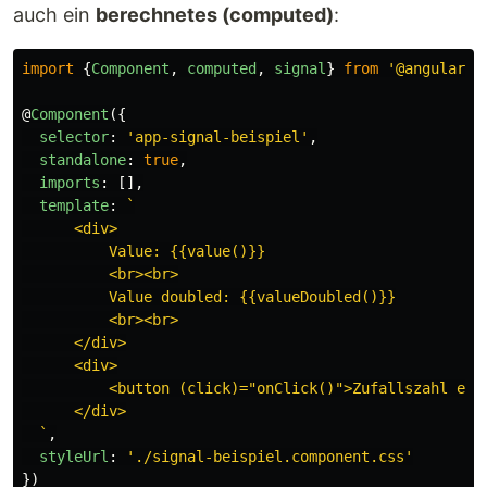
auch ein
berechnetes (computed)
:
import
{
Component
,
computed
,
signal
}
from
'
@angular/c
@
Component
({
selector
:
'
app-signal-beispiel
'
,
standalone
:
true
,
imports
:
[],
template
:
`

      <div>

          Value: {{value()}}

          <br><br>

          Value doubled: {{valueDoubled()}}

          <br><br>

      </div>

      <div>

          <button (click)="onClick()">Zufallszahl erze
      </div>

  `
,
styleUrl
:
'
./signal-beispiel.component.css
'
})