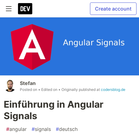
Create account
Stefan
Posted on
• Edited on
• Originally published at
codersblog.de
Einführung in Angular
Signals
#
angular
#
signals
#
deutsch