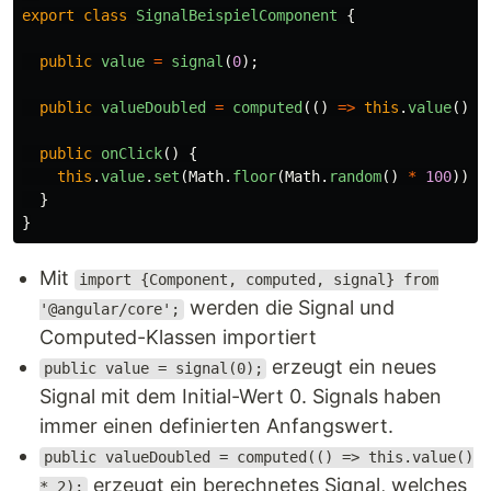
export
class
SignalBeispielComponent
{
public
value
=
signal
(
0
);
public
valueDoubled
=
computed
(()
=>
this
.
value
()
*
public
onClick
()
{
this
.
value
.
set
(
Math
.
floor
(
Math
.
random
()
*
100
))
}
}
Mit
import {Component, computed, signal} from
werden die Signal und
'@angular/core';
Computed-Klassen importiert
erzeugt ein neues
public value = signal(0);
Signal mit dem Initial-Wert 0. Signals haben
immer einen definierten Anfangswert.
public valueDoubled = computed(() => this.value()
erzeugt ein berechnetes Signal, welches
* 2);