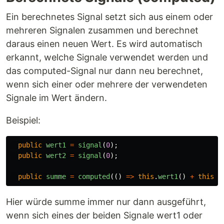
Ein berechnetes Signal setzt sich aus einem oder
mehreren Signalen zusammen und berechnet
daraus einen neuen Wert. Es wird automatisch
erkannt, welche Signale verwendet werden und
das computed-Signal nur dann neu berechnet,
wenn sich einer oder mehrere der verwendeten
Signale im Wert ändern.
Beispiel:
public
wert1
=
signal
(
0
);
public
wert2
=
signal
(
0
);
public
summe
=
computed
(()
=>
this
.
wert1
()
+
this
.
w
Hier würde summe immer nur dann ausgeführt,
wenn sich eines der beiden Signale wert1 oder