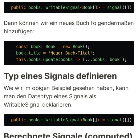
public
books
:
WritableSignal
<
Book
[]
>
=
signal
([]);
Dann können wir ein neues Buch folgendermaßen
hinzufügen:
const
book
:
Book
=
new
Book
();
book
.
title
=
'
Neuer Buch-Titel
'
;
this
.
books
.
update
(
books
=>
[...
books
,
book
]);
Typ eines Signals definieren
Wie wir im obigen Beispiel gesehen haben, kann
man den Datentyp eines Signals als
WritableSignal deklarieren.
public
books
:
WritableSignal
<
Book
[]
>
=
signal
([]);
Berechnete Signale (computed)