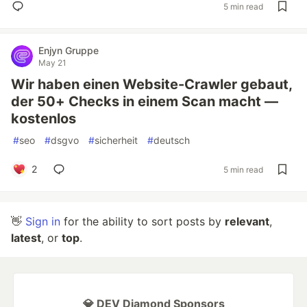
5 min read
Enjyn Gruppe
May 21
Wir haben einen Website-Crawler gebaut,
der 50+ Checks in einem Scan macht —
kostenlos
#
seo
#
dsgvo
#
sicherheit
#
deutsch
2
5 min read
👋
Sign in
for the ability to sort posts by
relevant
,
latest
, or
top
.
💎 DEV Diamond Sponsors