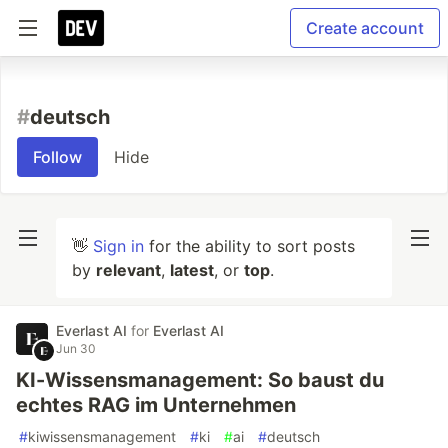
Create account
#
deutsch
Follow
Hide
👋
Sign in
for the ability to sort posts
by
relevant
,
latest
, or
top
.
Everlast AI
for
Everlast AI
Jun 30
KI-Wissensmanagement: So baust du
echtes RAG im Unternehmen
#
kiwissensmanagement
#
ki
#
ai
#
deutsch