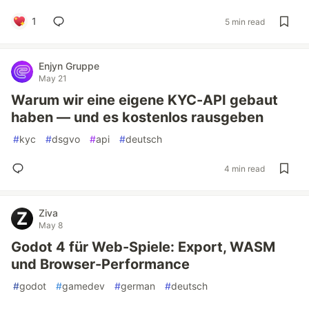
1
5 min read
Enjyn Gruppe
May 21
Warum wir eine eigene KYC-API gebaut
haben — und es kostenlos rausgeben
#
kyc
#
dsgvo
#
api
#
deutsch
4 min read
Ziva
May 8
Godot 4 für Web-Spiele: Export, WASM
und Browser-Performance
#
godot
#
gamedev
#
german
#
deutsch