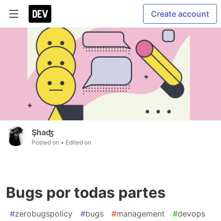
Create account
Şhaʤ
Posted on
• Edited on
Bugs por todas partes
#
zerobugspolicy
#
bugs
#
management
#
devops