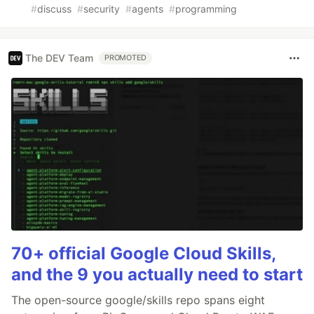
#
discuss
#
security
#
agents
#
programming
The DEV Team
PROMOTED
70+ official Google Cloud Skills,
and the 9 you actually need to start
The open-source google/skills repo spans eight