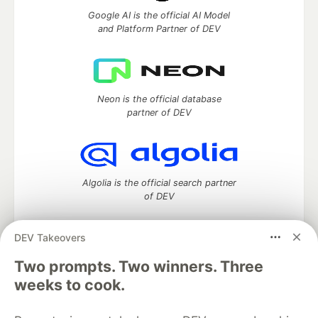
Google AI is the official AI Model
and Platform Partner of DEV
Neon is the official database
partner of DEV
Algolia is the official search partner
of DEV
DEV Takeovers
Two prompts. Two winners. Three
DEV Community
— A space to discuss and keep up software
development and manage your software career
weeks to cook.
Home
DEV Challenges
DEV++
Videos
DEV Education Tracks
DEV Help
Advertise on DEV