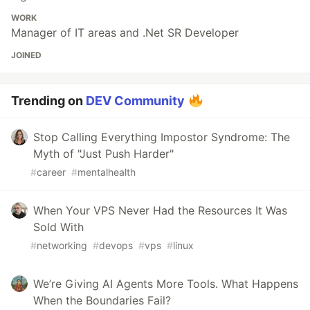
WORK
Manager of IT areas and .Net SR Developer
JOINED
Trending on
DEV Community
Stop Calling Everything Impostor Syndrome: The
Myth of "Just Push Harder"
#
career
#
mentalhealth
When Your VPS Never Had the Resources It Was
Sold With
#
networking
#
devops
#
vps
#
linux
We’re Giving AI Agents More Tools. What Happens
When the Boundaries Fail?