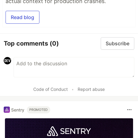
actual context for production crashes.
Read blog
Top comments
(0)
Subscribe
Code of Conduct
•
Report abuse
Sentry
PROMOTED