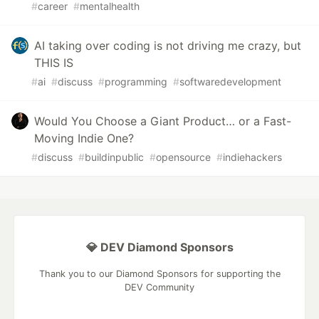
#
career
#
mentalhealth
AI taking over coding is not driving me crazy, but
THIS IS
#
ai
#
discuss
#
programming
#
softwaredevelopment
Would You Choose a Giant Product… or a Fast-
Moving Indie One?
#
discuss
#
buildinpublic
#
opensource
#
indiehackers
💎 DEV Diamond Sponsors
Thank you to our Diamond Sponsors for supporting the
DEV Community