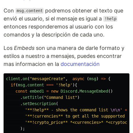
Con
podremos obtener el texto que
msg.content
envió el usuario, si el mensaje es igual a
!help
entonces responderemos al usuario con los
comandos y la descripción de cada uno.
Los
Embeds
son una manera de darle formato y
estilos a nuestro a mensajes, puedes encontrar
mas informacion en la
documentación
client
.
on
(
"
messageCreate
"
,
async 
(
msg
)
=>
{
if
(
msg
.
content
===
'
!help
'
){
const
embed1
=
new
Discord
.
MessageEmbed
()
.
setTitle
(
"
Command list
"
)
.
setDescription
(
'
**!help** - shows the command list 
\n\n
'
+
'
**!currencies** to get all the suppported cu
'
**!crypto_price** *<currencies>* *<cryptocur
);