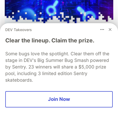
DEV Takeovers
Clear the lineup. Claim the prize.
Some bugs love the spotlight. Clear them off the
stage in DEV's Big Summer Bug Smash powered
by Sentry. 23 winners will share a $5,000 prize
Simple and Stronger Mobile
pool, including 3 limited edition Sentry
App Security with Automatic
skateboards.
RASP Injection from
Guardsquare
Join Now
Runtime Application Self-Protection (RASP) is a
set of defense techniques embedded directly