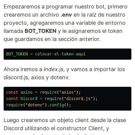
Empezaremos a programar nuestro bot, primero
crearemos un archivo
.env
en la raíz de nuestro
proyecto, agregaremos una variable de entorno
llamada
BOT_TOKEN
y le asignaremos el token
que guardamos en la sección anterior.
BOT_TOKEN
=
colocar
-
el
-
token
-
aqui
Ahora iremos a
index.js
, y vamos a importar los
discord.js, axios y dotenv.
const
axios
=
require
(
"
axios
"
);
const
Discord
=
require
(
"
discord.js
"
);
require
(
"
dotenv
"
).
config
();
Luego crearemos un objeto client desde la clase
Discord utilizando el constructor Client, y