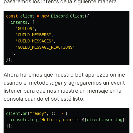
pasaremos los intents de la siguiente manera.
const
client
=
new
Discord
.
Client
({
intents
:
[
"
GUILDS
"
,
"
GUILD_MEMBERS
"
,
"
GUILD_MESSAGES
"
,
"
GUILD_MESSAGE_REACTIONS
"
,
],
});
Ahora haremos que nuestro bot aparezca online
usando el método
login
y agregaremos un event
listener para que nos muestre un mensaje en la
consola cuando el bot esté listo.
client
.
on
(
"
ready
"
,
()
=>
{
console
.
log
(
`Hello my name is 
${
client
.
user
.
tag
}
!`
)
});