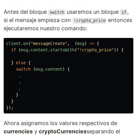
Antes del bloque
usaremos un bloque
,
switch
if
si el mensaje empieza con
entonces
!crypto_price
ejecutaremos nuestro comando:
client
.
on
(
"
messageCreate
"
,
(
msg
)
=>
{
if 
(
msg
.
content
.
startsWith
(
"
!crypto_price
"
))
{
}
else
{
switch 
(
msg
.
content
)
{
.
.
.
}
}
});
Ahora asignamos los valores respectivos de
currencies
y
cryptoCurrencies
separando el