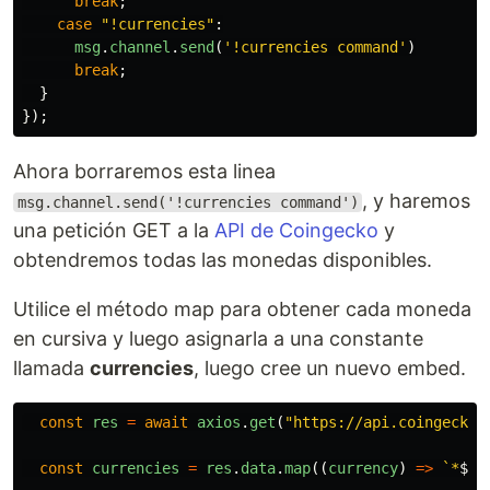
break
;
case
"
!currencies
"
:
msg
.
channel
.
send
(
'
!currencies command
'
)
break
;
}
});
Ahora borraremos esta linea
, y haremos
msg.channel.send('!currencies command')
una petición GET a la
API de Coingecko
y
obtendremos todas las monedas disponibles.
Utilice el método map para obtener cada moneda
en cursiva y luego asignarla a una constante
llamada
currencies
, luego cree un nuevo embed.
const
res
=
await
axios
.
get
(
"
https://api.coingecko.
const
currencies
=
res
.
data
.
map
((
currency
)
=>
`*
${
c