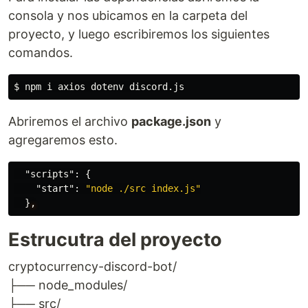
consola y nos ubicamos en la carpeta del
proyecto, y luego escribiremos los siguientes
comandos.
$
Abriremos el archivo
package.json
y
agregaremos esto.
"scripts"
:
{
"start"
:
"node ./src index.js"
}
,
Estrucutra del proyecto
cryptocurrency-discord-bot/
├── node_modules/
├── src/