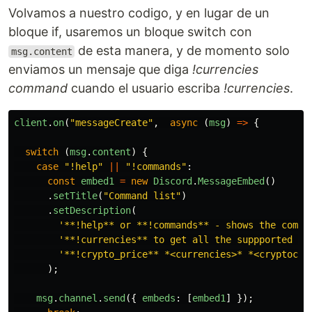
Volvamos a nuestro codigo, y en lugar de un
bloque if, usaremos un bloque switch con
de esta manera, y de momento solo
msg.content
enviamos un mensaje que diga
!currencies
command
cuando el usuario escriba
!currencies
.
client
.
on
(
"
messageCreate
"
,
async 
(
msg
)
=>
{
switch 
(
msg
.
content
)
{
case
"
!help
"
||
"
!commands
"
:
const
embed1
=
new
Discord
.
MessageEmbed
()
.
setTitle
(
"
Command list
"
)
.
setDescription
(
'
**!help** or **!commands** - shows the comma
'
**!currencies** to get all the suppported cu
'
**!crypto_price** *<currencies>* *<cryptocur
);
msg
.
channel
.
send
({
embeds
:
[
embed1
]
});