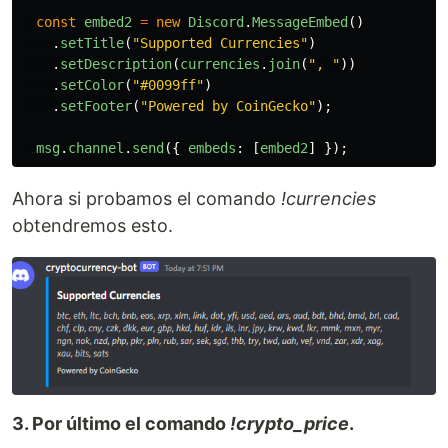
const
embed2
=
new
Discord
.
MessageEmbed
()
.
setTitle
(
"
Supported Currencies
"
)
.
setDescription
(
currencies
.
join
(
"
, 
"
))
.
setColor
(
"
#0099ff
"
)
.
setFooter
(
"
Powered by CoinGecko
"
);
msg
.
channel
.
send
({
embeds
:
[
embed2
]
});
Ahora si probamos el comando
!currencies
obtendremos esto.
3. Por último el comando
!crypto_price
.