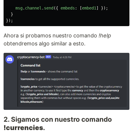
msg
.
channel
.
send
({
embeds
:
[
embed1
]
});
}
});
Ahora si probamos nuestro comando
!help
obtendremos algo similar a esto.
2. Sigamos con nuestro comando
!currencies
.