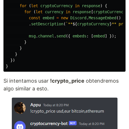
for 
(
let
cryptoCurrency
in
response
)
{
for 
(
let
currency
in
response
[
cryptoCurrency
]
const
embed
=
new
Discord
.
MessageEmbed
()
.
setDescription
(
`**
${
cryptoCurrency
}
** pric
msg
.
channel
.
send
({
embeds
:
[
embed
]
});
}
}
}
})
}
Si intentamos usar
!crypto_price
obtendremos
algo similar a esto.