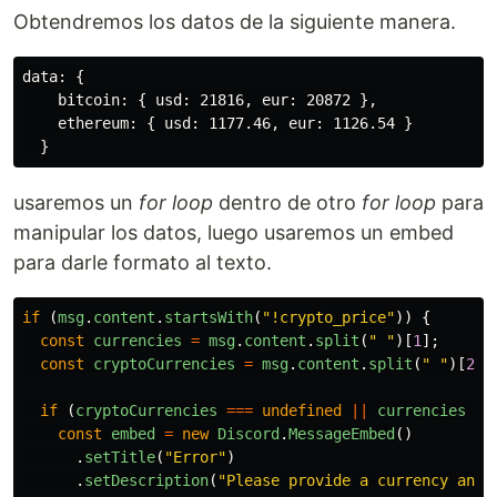
Obtendremos los datos de la siguiente manera.
data: {

    bitcoin: { usd: 21816, eur: 20872 },

    ethereum: { usd: 1177.46, eur: 1126.54 }

usaremos un
for loop
dentro de otro
for loop
para
manipular los datos, luego usaremos un embed
para darle formato al texto.
if 
(
msg
.
content
.
startsWith
(
"
!crypto_price
"
))
{
const
currencies
=
msg
.
content
.
split
(
"
"
)[
1
];
const
cryptoCurrencies
=
msg
.
content
.
split
(
"
"
)[
2
];
if 
(
cryptoCurrencies
===
undefined
||
currencies
==
const
embed
=
new
Discord
.
MessageEmbed
()
.
setTitle
(
"
Error
"
)
.
setDescription
(
"
Please provide a currency and 