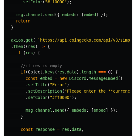
.
setColor
(
"
#ff0000
"
);
msg
.
channel
.
send
({
embeds
:
[
embed
]
});
return
}
axios
.
get
(
`https://api.coingecko.com/api/v3/simple
.
then
((
res
)
=>
{
if 
(
res
)
{
//if res is empty
if
(
Object
.
keys
(
res
.
data
).
length
===
0
)
{
const
embed
=
new
Discord
.
MessageEmbed
()
.
setTitle
(
"
Error
"
)
.
setDescription
(
"
Please enter the **currency*
.
setColor
(
"
#ff0000
"
);
msg
.
channel
.
send
({
embeds
:
[
embed
]
});
}
const
response
=
res
.
data
;