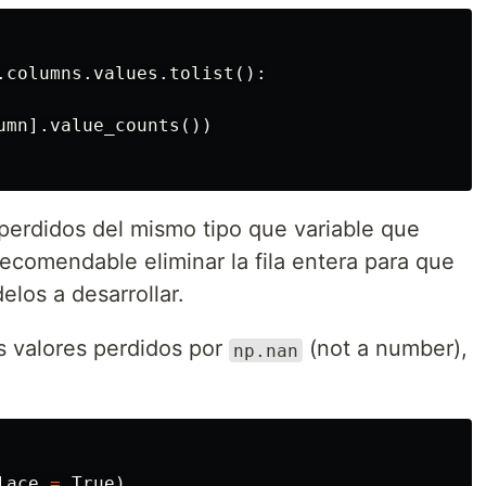
.
columns
.
values
.
tolist
():
umn
].
value_counts
())
perdidos del mismo tipo que variable que
comendable eliminar la fila entera para que
los a desarrollar.
s valores perdidos por
(not a number),
np.nan
lace
=
True
)