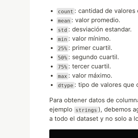
: cantidad de valores
count
: valor promedio.
mean
: desviación estandar.
std
: valor mínimo.
min
: primer cuartil.
25%
: segundo cuartil.
50%
: tercer cuartil.
75%
: valor máximo.
max
: tipo de valores que
dtype
Para obtener datos de columna
ejemplo
), debemos a
strings
a todo el dataset y no solo a 