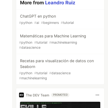
More from
Leandro Ruiz
ChatGPT en python
#
python
#
ai
#
beginners
#
tutorial
Matemáticas para Machine Learning
#
python
#
tutorial
#
machinelearning
#
datascience
Recetas para visualización de datos con
Seaborn
#
python
#
tutorial
#
datascience
#
machinelearning
The DEV Team
PROMOTED