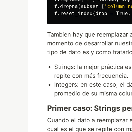
f
.
dropna
(
subset
=
[
'column_n
f
.
reset_index
(
drop
=
True
,
Tambien hay que reemplazar a 
momento de desarrollar nuest
tipo de dato es y como tratarlo
Strings: la mejor práctica e
repite con más frecuencia.
Integers: en este caso, el 
promedio de su misma colu
Primer caso: Strings pe
Cuando el dato a reemplazar e
cual es el que se repite con 