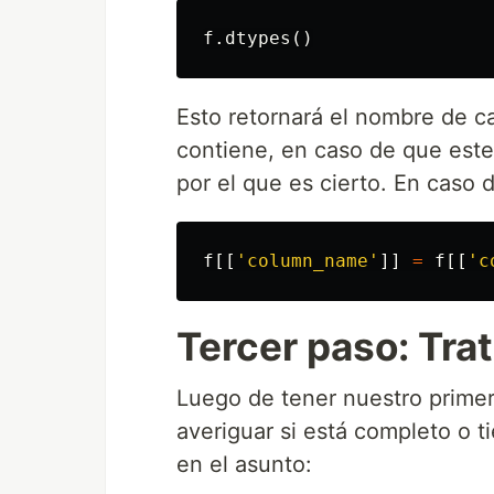
f
.
dtypes
()
Esto retornará el nombre de c
contiene, en caso de que este
por el que es cierto. En caso
f
[[
'column_name'
]]
=
f
[[
'c
Tercer paso: Tra
Luego de tener nuestro primer 
averiguar si está completo o t
en el asunto: