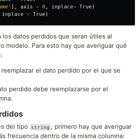
ame'
],
axis
=
0
,
inplace
=
True
)
inplace
=
True
)
los datos perdidos que seran útiles al
ro modelo. Para esto hay que averiguar qué
:
s reemplazar el dato perdido por el que se
dato perdido debe reemplazarse por el
mna.
rdidos
s del tipo
, primero hay que averiguar
string
más frecuencia dentro de la misma columna: