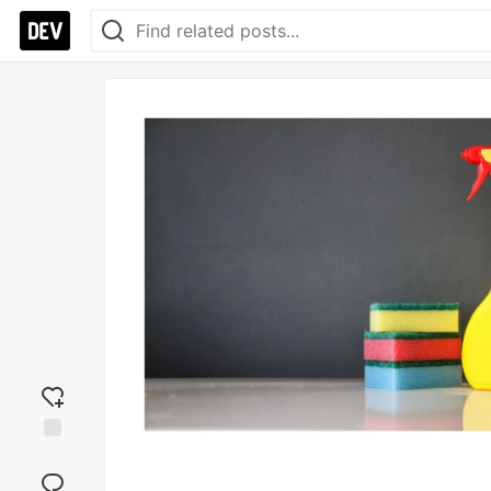
Add
reaction