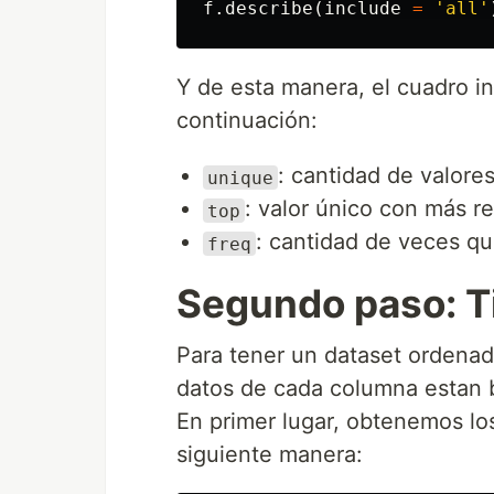
f
.
describe
(
include
=
'all'
Y de esta manera, el cuadro in
continuación:
: cantidad de valore
unique
: valor único con más r
top
: cantidad de veces qu
freq
Segundo paso: T
Para tener un dataset ordenad
datos de cada columna estan 
En primer lugar, obtenemos lo
siguiente manera: