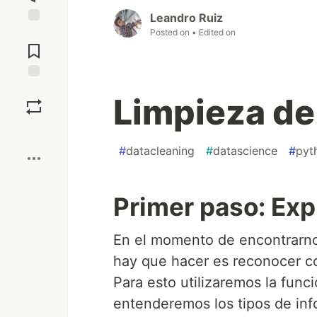
Leandro Ruiz
Posted on
• Edited on
Jump to
Comments
Save
Limpieza de
Boost
#
datacleaning
#
datascience
#
pyt
Primer paso: Exp
En el momento de encontrarnos
hay que hacer es reconocer c
Para esto utilizaremos la func
entenderemos los tipos de in