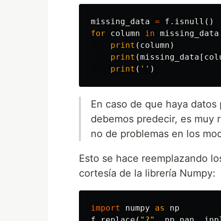
missing_data
=
f
.
isnull
()
for
column
in
missing_data
print
(
column
)
print
(
missing_data
[
col
print
(
''
)
En caso de que haya datos 
debemos predecir, es muy re
no de problemas en los mode
Esto se hace reemplazando lo
cortesía de la librería Numpy:
import
numpy
as
np
f
.
replace
(
"?"
,
np
.
nan
,
inp