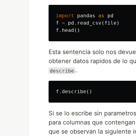
import
pandas
as
pd
f
=
pd
.
read_csv
(
file
)
f
.
head
()
Esta sentencia solo nos devue
obtener datos rapidos de lo q
.
describe
f
.
describe
()
Si se lo escribe sin parametro
para columnas que contengan 
que se observan la siguiente 