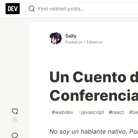
Sally
Posted on
• Edited on
Un Cuento d
Conferenci
#
webdev
#
javascript
#
react
#
be
Add
No soy un hablante nativo. Por 
reaction