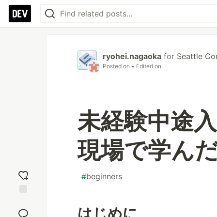
ryohei.nagaoka
for
Seattle Con
Posted on
• Edited on
未経験中途
現場で学ん
#
beginners
Add
はじめに
reaction