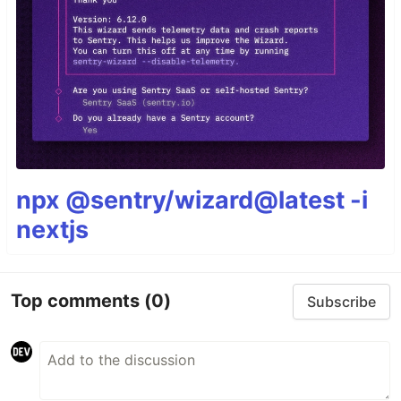
npx @sentry/wizard@latest -i
nextjs
Top comments
(0)
Subscribe