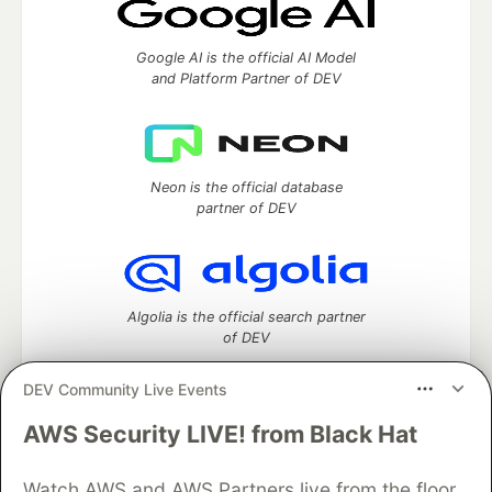
Google AI is the official AI Model
and Platform Partner of DEV
Neon is the official database
partner of DEV
Algolia is the official search partner
of DEV
DEV Community Live Events
AWS Security LIVE! from Black Hat
DEV Community
— A space to discuss and keep up software
development and manage your software career
Home
DEV Challenges
DEV++
Videos
Watch AWS and AWS Partners live from the floor