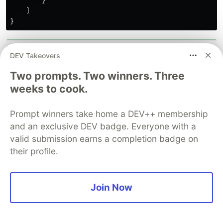
}
]
}
DEV Takeovers
Two prompts. Two winners. Three
weeks to cook.
Prompt winners take home a DEV++ membership
and an exclusive DEV badge. Everyone with a
valid submission earns a completion badge on
their profile.
Clic Next y luego guarda
8.4 Probemos el agente nuevamente
Join Now
En tu agente ve a action details
Selecciona: Edit in Agent builder