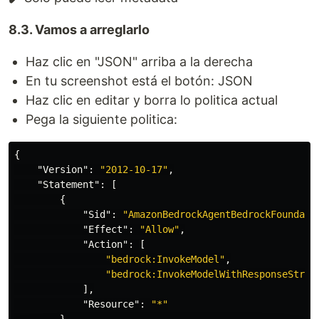
8.3. Vamos a arreglarlo
Haz clic en "JSON" arriba a la derecha
En tu screenshot está el botón: JSON
Haz clic en editar y borra lo politica actual
Pega la siguiente politica:
{
"Version"
:
"2012-10-17"
,
"Statement"
:
[
{
"Sid"
:
"AmazonBedrockAgentBedrockFoundati
"Effect"
:
"Allow"
,
"Action"
:
[
"bedrock:InvokeModel"
,
"bedrock:InvokeModelWithResponseStrea
],
"Resource"
:
"*"