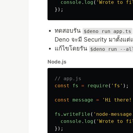
console
.
log
(
'
Wrote to fi
});
ทดสอบรัน
$deno run app.ts
Deno จะมี Security มาตั้งแต่
แก้ไขโดยรัน
$deno run --al
Node.js
// app.js
const
fs
=
require
(
'
fs
'
);
const
message
=
'
Hi there!
fs
.
writeFile
(
'
node-message
console
.
log
(
'
Wrote to fi
});