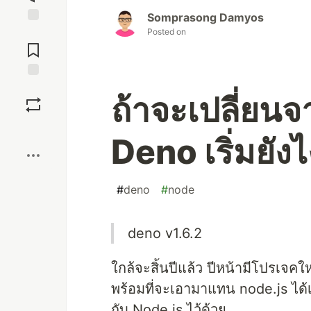
Somprasong Damyos
Posted on
Jump to
Comments
Save
ถ้าจะเปลี่ยน
Boost
Deno เริ่มยัง
#
deno
#
node
deno v1.6.2
ใกล้จะสิ้นปีแล้ว ปีหน้ามีโปรเจคใ
พร้อมที่จะเอามาแทน node.js ได้
กับ Node.js ไว้ด้วย