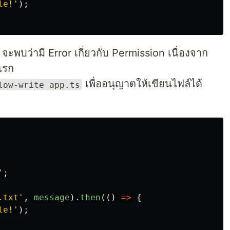
le!
'
);
จะพบว่ามี Error เกี่ยวกับ Permission เนื่องจาก
แรก
เพื่ออนุญาตให้เขียนไฟล์ได้
low-write app.ts
'
;
.txt
'
,
message
).
then
(()
=>
{
le!
'
);