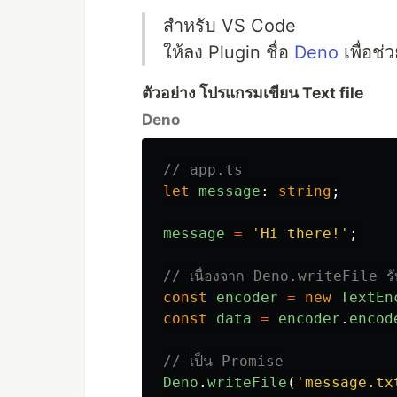
สำหรับ VS Code
ให้ลง Plugin ชื่อ
Deno
เพื่อช่
ตัวอย่าง โปรแกรมเขียน Text file
Deno
// app.ts
let
message
:
string
;
message
=
'
Hi there!
'
;
// เนื่องจาก Deno.writeFile รับ
const
encoder
=
new
TextEn
const
data
=
encoder
.
encod
// เป็น Promise
Deno
.
writeFile
(
'
message.tx