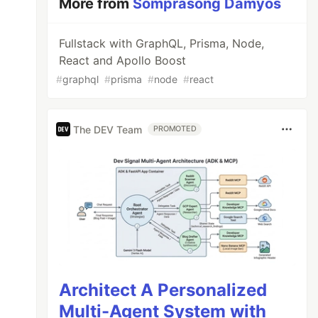
More from
Somprasong Damyos
Fullstack with GraphQL, Prisma, Node,
React and Apollo Boost
#
graphql
#
prisma
#
node
#
react
The DEV Team
PROMOTED
Architect A Personalized
Multi-Agent System with