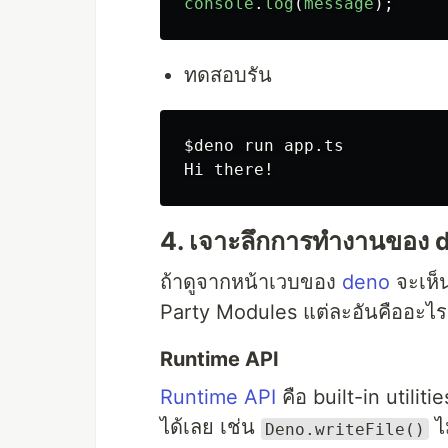
console
.
log
(
message
);
ทดสอบรัน
$deno
 run app.ts

4. เจาะลึกการทำงานของ 
ถ้าดูจากหน้าเวบของ
deno
จะเห็น
Party Modules แต่ละอันคืออะไร
Runtime API
Runtime API
คือ built-in utilit
ได้เลย เช่น
ไม
Deno.writeFile()