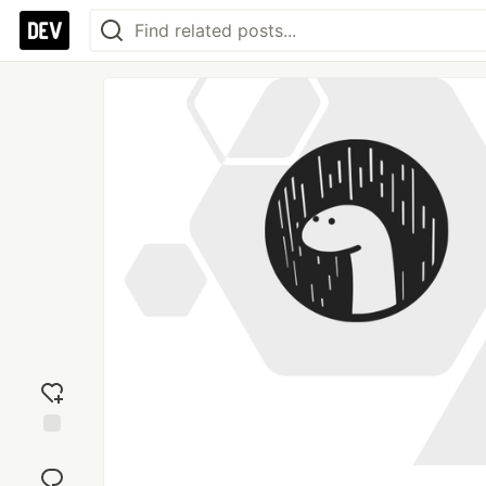
Add
reaction