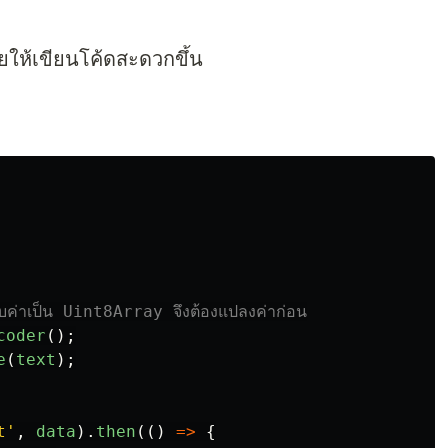
วยให้เขียนโค้ดสะดวกขึ้น
ค่าเป็น Uint8Array จึงต้องแปลงค่าก่อน
coder
();
e
(
text
);
t
'
,
data
).
then
(()
=>
{