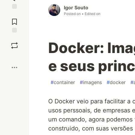
Igor Souto
Posted on
• Edited on
Jump to
Comments
Save
Docker: Ima
Boost
e seus prin
#
container
#
imagens
#
docker
#
O Docker veio para facilitar a
usos perssoais, de empresas
um comando, agora podemos te
construido, com suas versões 