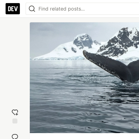
Add
reaction