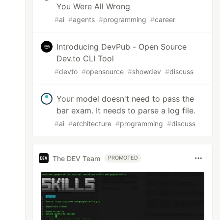
You Were All Wrong
#
ai
#
agents
#
programming
#
career
Introducing DevPub - Open Source
Dev.to CLI Tool
#
devto
#
opensource
#
showdev
#
discuss
Your model doesn't need to pass the
bar exam. It needs to parse a log file.
#
ai
#
architecture
#
programming
#
discuss
The DEV Team
PROMOTED