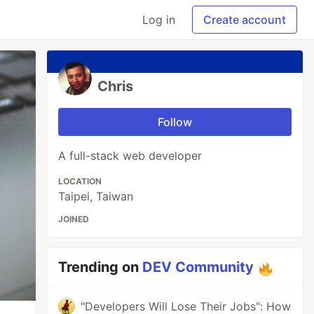
Log in
Create account
Chris
Follow
A full-stack web developer
LOCATION
Taipei, Taiwan
JOINED
Trending on
DEV Community
"Developers Will Lose Their Jobs": How