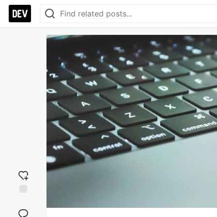
Add
reaction