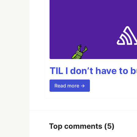
TIL I don’t have to 
Read more →
Top comments
(5)