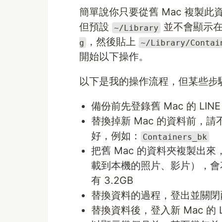
簡單說你只要從舊 Mac 複製
但預設
並不會顯示在 F
~/Library
，然後貼上
g
~/Library/Contai
開始以下操作。
以下是我的操作流程，但某些步
備份前先登錄舊 Mac 的 L
替換掉新 Mac 的資料前，
好，例如：
Containers_bk
把舊 Mac 的資料夾複製出來
載到本機的照片、影片），會
有 3.2GB
替換資料的過程，登出並關閉兩台 
替換資料後，登入新 Mac 的