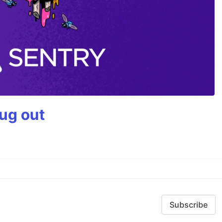
bug out
Subscribe