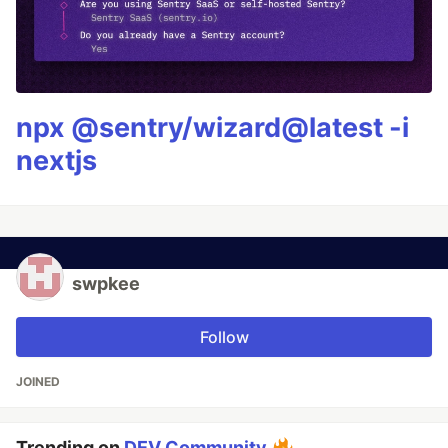
npx @sentry/wizard@latest -i
nextjs
swpkee
Follow
JOINED
Trending on
DEV Community