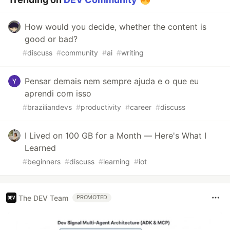
How would you decide, whether the content is
good or bad?
#
discuss
#
community
#
ai
#
writing
Pensar demais nem sempre ajuda e o que eu
aprendi com isso
#
braziliandevs
#
productivity
#
career
#
discuss
I Lived on 100 GB for a Month — Here's What I
Learned
#
beginners
#
discuss
#
learning
#
iot
The DEV Team
PROMOTED