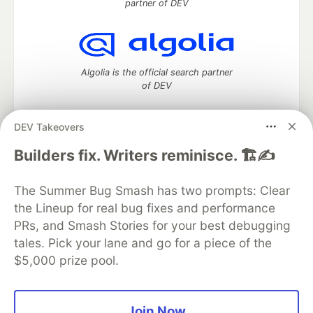
partner of DEV
Algolia is the official search partner
of DEV
DEV Takeovers
DEV Community
— A space to discuss and keep up software
Builders fix. Writers reminisce. 🏗️✍️
development and manage your software career
Home
DEV Challenges
DEV++
Videos
The Summer Bug Smash has two prompts: Clear
DEV Education Tracks
DEV Help
Advertise on DEV
the Lineup for real bug fixes and performance
Organization Accounts
DEV Showcase
About
Contact
PRs, and Smash Stories for your best debugging
Free Postgres Database
DEV Shop
MLH
Code of Conduct
Privacy Policy
Terms of Use
tales. Pick your lane and go for a piece of the
Built on
Forem
— the
open source
software that powers
DEV
$5,000 prize pool.
and other inclusive communities.
Made with love and
Ruby on Rails
. DEV Community
©
2016 -
2026.
Join Now