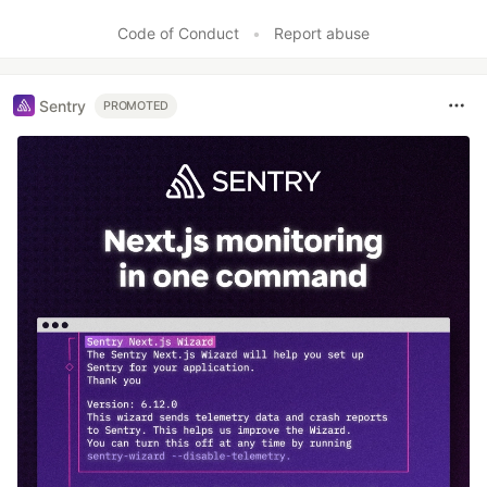
Code of Conduct
•
Report abuse
Sentry
PROMOTED