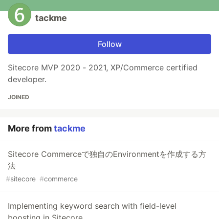
tackme
Follow
Sitecore MVP 2020 - 2021, XP/Commerce certified
developer.
JOINED
More from
tackme
Sitecore Commerceで独自のEnvironmentを作成する方
法
#
sitecore
#
commerce
Implementing keyword search with field-level
boosting in Sitecore