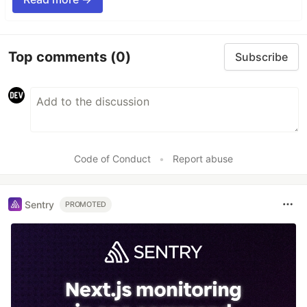
Top comments
(0)
Subscribe
Code of Conduct
•
Report abuse
Sentry
PROMOTED