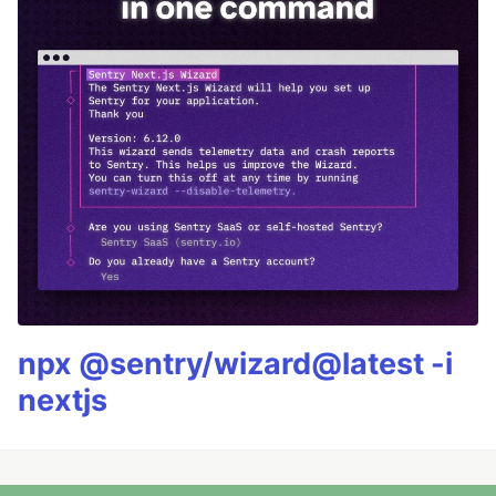
npx @sentry/wizard@latest -i
nextjs