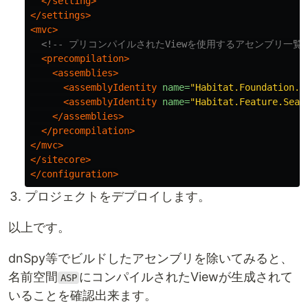
</setting>
</settings>
<mvc>
<!-- プリコンパイルされたViewを使用するアセンブリ一覧 
<precompilation>
<assemblies>
<assemblyIdentity
name=
"Habitat.Foundation.A
<assemblyIdentity
name=
"Habitat.Feature.Sear
</assemblies>
</precompilation>
</mvc>
</sitecore>
</configuration>
プロジェクトをデプロイします。
以上です。
dnSpy等でビルドしたアセンブリを除いてみると、
名前空間
にコンパイルされたViewが生成されて
ASP
いることを確認出来ます。