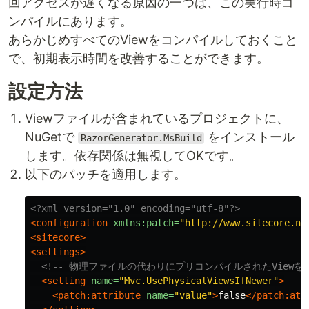
回アクセスが遅くなる原因の一つは、この実行時コ
ンパイルにあります。
あらかじめすべてのViewをコンパイルしておくこと
で、初期表示時間を改善することができます。
設定方法
Viewファイルが含まれているプロジェクトに、
NuGetで
をインストール
RazorGenerator.MsBuild
します。依存関係は無視してOKです。
以下のパッチを適用します。
<?xml version="1.0" encoding="utf-8"?>
<configuration
xmlns:patch=
"http://www.sitecore.ne
<sitecore>
<settings>
<!-- 物理ファイルの代わりにプリコンパイルされたViewを使
<setting
name=
"Mvc.UsePhysicalViewsIfNewer"
>
<patch:attribute
name=
"value"
>
false
</patch:att