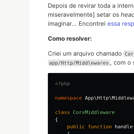
Depois de revirar toda a intern
miseravelmente] setar os
head
imaginar... Encontrei
essa res
Como resolver:
Criei um arquivo chamado
Cor
, com o 
app/Http/Middlewares
<?php
namespace
App\Http\Middlew
class
CorsMiddleware
{
public
function
handle
{