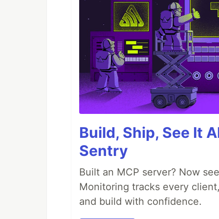
Build, Ship, See It 
Sentry
Built an MCP server? Now see
Monitoring tracks every client,
and build with confidence.