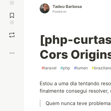
Tadeu Barbosa
Jump to
Posted on
Comments
Save
[php-curta
Boost
Cors Origin
#
laravel
#
php
#
lumen
#
brazilia
Estou a uma dia tentando res
finalmente consegui resolver, 
Quem nunca teve problemas