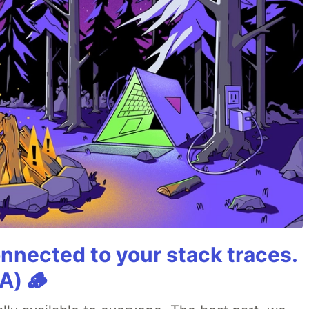
nnected to your stack traces.
A) 🪵