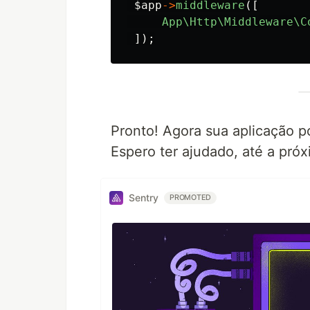
$app
->
middleware
([
App\Http\Middleware\C
]);
Pronto! Agora sua aplicação po
Espero ter ajudado, até a próx
Sentry
PROMOTED