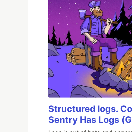
Structured logs. Co
Sentry Has Logs (G