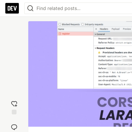
Add
reaction