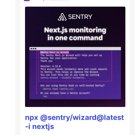
npx @sentry/wizard@latest
-i nextjs