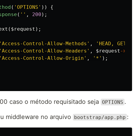
thod
(
'OPTIONS'
))
{
sponse
(
''
,
200
);
ext
(
$request
);
'Access-Control-Allow-Methods'
,
'HEAD, GET, P
'Access-Control-Allow-Headers'
,
$request
->
hea
'Access-Control-Allow-Origin'
,
'*'
);
200 caso o método requisitado seja
.
OPTIONS
seu middleware no arquivo
:
bootstrap/app.php