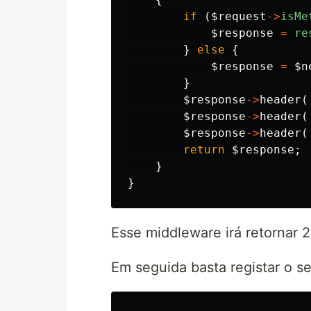
if
(
$request
->
isMe
$response
=
re
}
else
{
$response
=
$n
}
$response
->
header
(
$response
->
header
(
$response
->
header
(
return
$response
;
}
}
Esse middleware irá retornar 
Em seguida basta registar o 