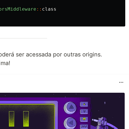
orsMiddleware
::
class
derá ser acessada por outras origins.
ima!