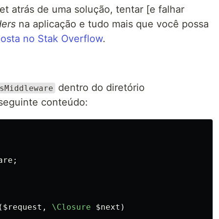
et atrás de uma solução, tentar [e falhar
ers
na aplicação e tudo mais que você possa
posta no Stak Overflow
.
dentro do diretório
sMiddleware
seguinte conteúdo:
are
;
(
$request
,
\Closure
$next
)