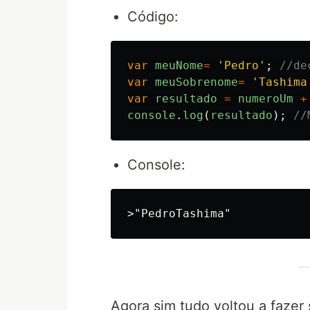
Código:
var
meuNome
=
'
Pedro
'
;
//de
var
meuSobrenome
=
'
Tashima
var
resultado
=
numeroUm
+
console
.
log
(
resultado
);
//
Console:
Agora sim tudo voltou a fazer 