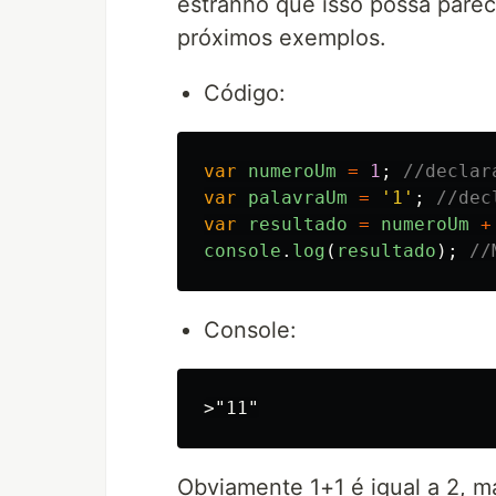
estranho que isso possa parec
próximos exemplos.
Código:
var
numeroUm
=
1
;
//declar
var
palavraUm
=
'
1
'
;
//dec
var
resultado
=
numeroUm
+
console
.
log
(
resultado
);
//
Console:
Obviamente 1+1 é igual a 2, m