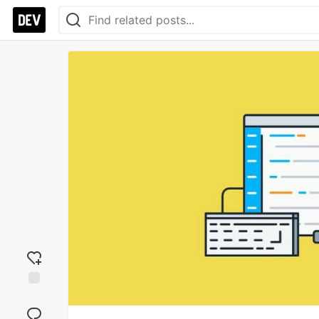
Add
reaction