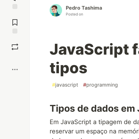
Pedro Tashima
Posted on
Jump to
Comments
Save
JavaScript f
Boost
tipos
#
javascript
#
programming
Tipos de dados em 
Em JavaScript a tipagem de da
reservar um espaço na memória