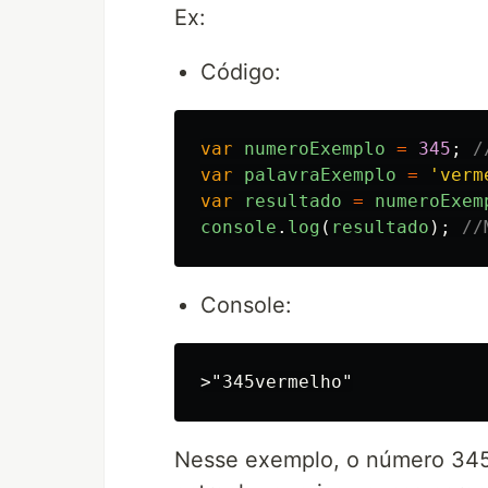
Ex:
Código:
var
numeroExemplo
=
345
;
/
var
palavraExemplo
=
'
verm
var
resultado
=
numeroExem
console
.
log
(
resultado
);
//
Console:
Nesse exemplo, o número 345 f