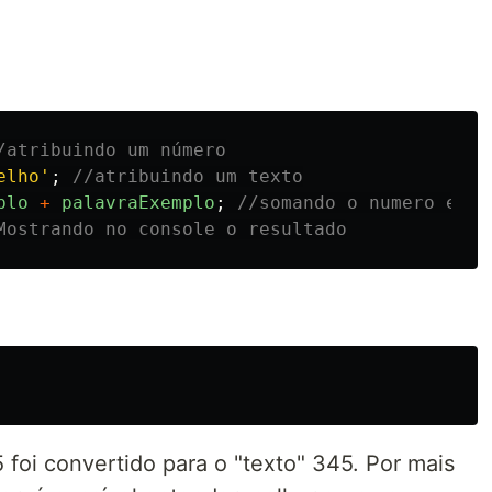
/atribuindo um número
elho
'
;
//atribuindo um texto
plo
+
palavraExemplo
;
//somando o numero e o 
Mostrando no console o resultado
oi convertido para o "texto" 345. Por mais