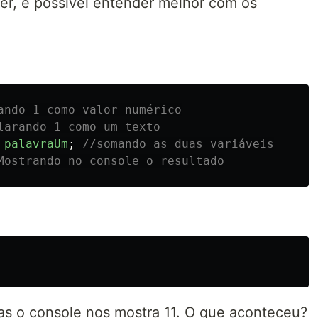
er, é possível entender melhor com os
ando 1 como valor numérico
larando 1 como um texto
palavraUm
;
//somando as duas variáveis
Mostrando no console o resultado
as o console nos mostra 11. O que aconteceu?