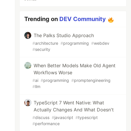
Trending on
DEV Community
The Palks Studio Approach
#
architecture
#
programming
#
webdev
#
security
When Better Models Make Old Agent
Workflows Worse
#
ai
#
programming
#
promptengineering
#
llm
TypeScript 7 Went Native: What
Actually Changes And What Doesn't
#
discuss
#
javascript
#
typescript
#
performance