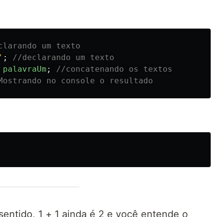
clarando um texto
'
;
//declarando um texto
palavraUm
;
//concatenando os textos
Mostrando no console o resultado
sentido, 1 + 1 ainda é 2 e você entende o