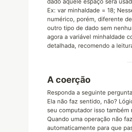
dado aquele espaço será usad
Ex: var minhaIdade = 18; Ness
numérico, porém, diferente de
outro tipo de dado sem nenhu
agora a variável minhaIdade 
detalhada, recomendo a leitur
A coerção
Responda a seguinte pergunt
Ela não faz sentido, não? Lóg
seu computador isso também n
Quando uma operação não faz 
automaticamente para que pass