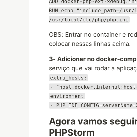
ADD docker-php-ext-xdebug.in
RUN echo "include_path=/usr/
/usr/local/etc/php/php.ini
OBS: Entrar no container e rod
colocar nessas linhas acima.
3- Adicionar no docker-comp
serviço que vai rodar a aplica
extra_hosts:
- "host.docker.internal:host
environment
- PHP_IDE_CONFIG=serverName=
Agora vamos seguir
PHPStorm