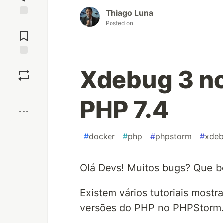
Thiago Luna
Posted on
Jump to
Comments
Save
Xdebug 3 n
Boost
PHP 7.4
#
docker
#
php
#
phpstorm
#
xde
Olá Devs! Muitos bugs? Que b
Existem vários tutoriais most
versões do PHP no PHPStorm