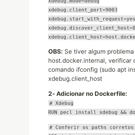
xdebug.mode=debug
xdebug.client_port=9003
xdebug.start_with_request=ye
xdebug.discover_client_host=
xdebug.client_host=host.dock
OBS:
Se tiver algum problema
host.docker.internal, verificar
comando ifconfig (sudo apt ins
xdebug.client_host
2- Adicionar no Dockerfile:
# Xdebug
RUN pecl install xdebug && d
# Conferir os paths corretos