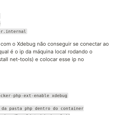
s
0
er.internal
 com o Xdebug não conseguir se conectar ao
 qual é o ip da máquina local rodando o
tall net-tools) e colocar esse ip no
ocker-php-ext-enable xdebug
 da pasta php dentro do container