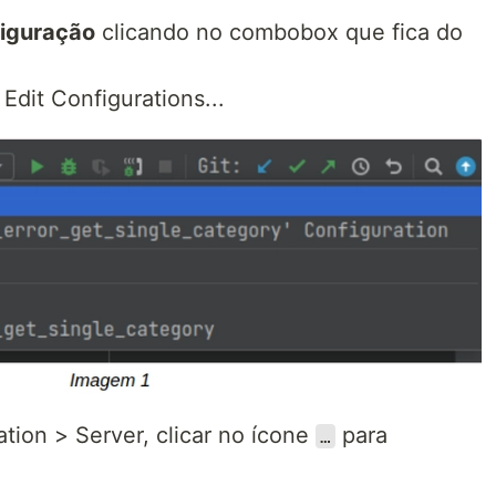
figuração
clicando no combobox que fica do
Edit Configurations...
tion > Server, clicar no ícone
para
…