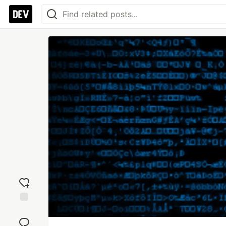
Add
reaction