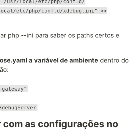
i /usr/local/etc/php/conf.d/
local/etc/php/conf.d/xdebug.ini" >>
ar php --ini para saber os paths certos e
ose.yaml a variável de ambiente
dentro do
ção:
-gateway"
XdebugServer
 com as configurações no