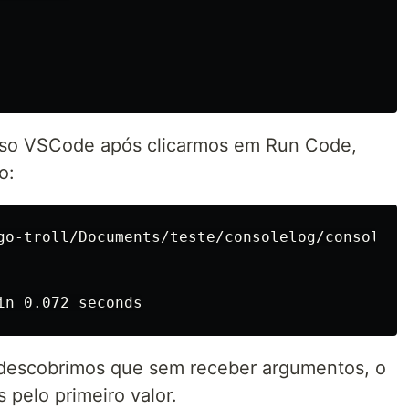
sso VSCode após clicarmos em Run Code,
o:
go-troll/Documents/teste/consolelog/console2.j
 descobrimos que sem receber argumentos, o
 pelo primeiro valor.