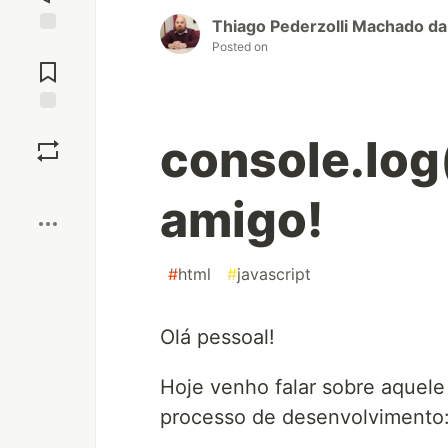
Thiago Pederzolli Machado da 
Posted on
Jump to
Comments
Save
console.log
Boost
amigo!
#
html
#
javascript
Olá pessoal!
Hoje venho falar sobre aquel
processo de desenvolvimento