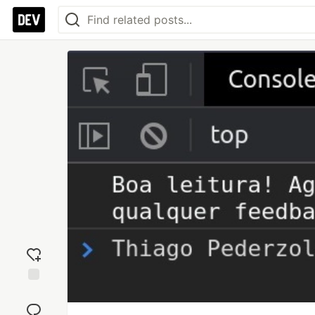
Add
reaction