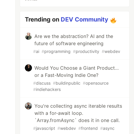
Trending on
DEV Community
Are we the abstraction? AI and the
future of software engineering
#
ai
#
programming
#
productivity
#
webdev
Would You Choose a Giant Product…
or a Fast-Moving Indie One?
#
discuss
#
buildinpublic
#
opensource
#
indiehackers
You're collecting async iterable results
with a for-await loop.
`Array.fromAsync` does it in one call.
#
javascript
#
webdev
#
frontend
#
async